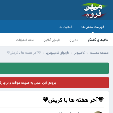
فهرست بخش ها
فعالیت ها
تالارهای گفتگو
مدیران
کاربران آنلاین
تخته امتیازات
صفحه نخست
کامپیوتر
بازیهای کامپیوتری
💜آخر هفته ها با کریش💜
بزودی این ادرس به صورت موقت و برای ر
💜آخر هفته ها با کریش💜