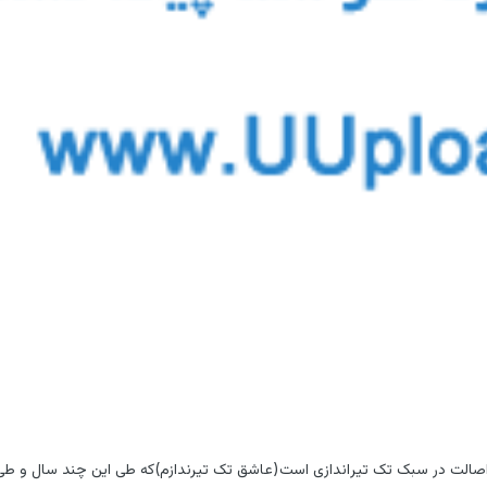
 با اصالت در سبک تک تیر‌اندازی است(عاشق تک تیرندازم)که طی این چند سال و