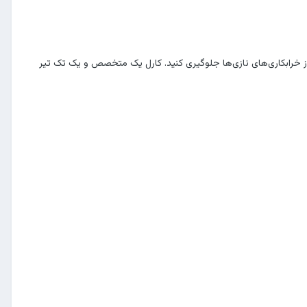
‌افتد و در واقع کارکتری که کنترل او را در دست دارید یعنی Karl Fairbourne معروفِ باید از خرابکاری‌های نازی‌ها جلوگیری کنید. کارل یک متخصص و یک تک تیر