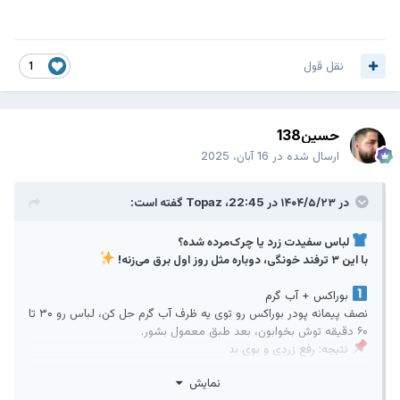
نقل قول
1
حسین138
ارسال شده در
16 آبان، 2025
در ۱۴۰۴/۵/۲۳ در 22:45،
Topaz
گفته است:
لباس سفیدت زرد یا چرک‌مرده شده؟
با این ۳ ترفند خونگی، دوباره مثل روز اول برق می‌زنه!
بوراکس + آب گرم
نصف پیمانه پودر بوراکس رو توی یه ظرف آب گرم حل کن، لباس رو ۳۰ تا
۶۰ دقیقه توش بخوابون، بعد طبق معمول بشور.
نتیجه: رفع زردی و بوی بد
نمایش
کرم تارتار + جوش‌شیرین + آب‌اکسیژنه