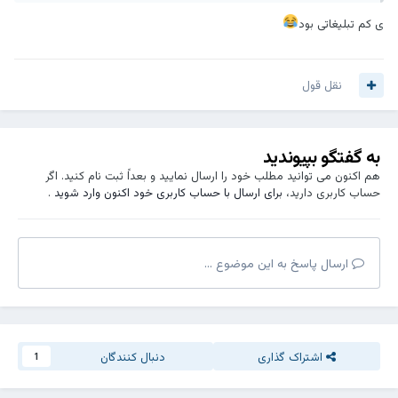
این سه رو با هم ترکیب کن تا یه خمیر درست شه، روی لکه‌ها بزن و ۳۰
دقیقه بذار بمونه، بعد با آب بشور.
ی کم تبلیغاتی بود
نتیجه: نابود کردن لکه‌های سرسخت
خمیردندان سفیدکننده + نمک
نقل قول
یه کم خمیردندان رو با نمک مخلوط کن، با مسواک روی لکه بکش، ۵
دقیقه بذار بمونه، بعد لباس رو بشور.
نتیجه: عالی برای یقه و زیر بغل
به گفتگو بپیوندید
هم اکنون می توانید مطلب خود را ارسال نمایید و بعداً ثبت نام کنید. اگر
حساب کاربری دارید،
برای ارسال با حساب کاربری خود اکنون وارد شوید
.
ارسال پاسخ به این موضوع ...
اشتراک گذاری
دنبال کنندگان
1