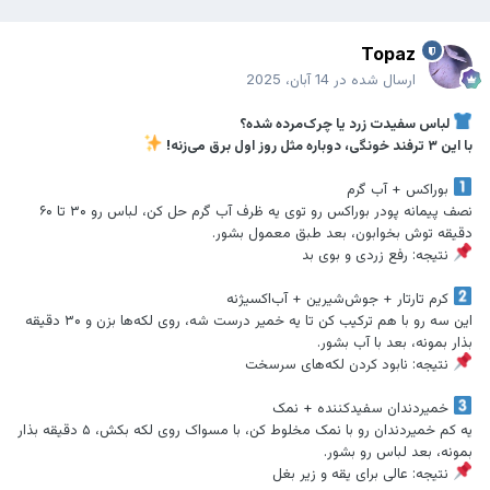
Topaz
ارسال شده در
14 آبان، 2025
لباس سفیدت زرد یا چرک‌مرده شده؟
با این ۳ ترفند خونگی، دوباره مثل روز اول برق می‌زنه!
بوراکس + آب گرم
نصف پیمانه پودر بوراکس رو توی یه ظرف آب گرم حل کن، لباس رو ۳۰ تا ۶۰
دقیقه توش بخوابون، بعد طبق معمول بشور.
نتیجه: رفع زردی و بوی بد
کرم تارتار + جوش‌شیرین + آب‌اکسیژنه
این سه رو با هم ترکیب کن تا یه خمیر درست شه، روی لکه‌ها بزن و ۳۰ دقیقه
بذار بمونه، بعد با آب بشور.
نتیجه: نابود کردن لکه‌های سرسخت
خمیردندان سفیدکننده + نمک
یه کم خمیردندان رو با نمک مخلوط کن، با مسواک روی لکه بکش، ۵ دقیقه بذار
بمونه، بعد لباس رو بشور.
نتیجه: عالی برای یقه و زیر بغل