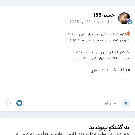
حسین138
ارسال شده در
18 تیر، 2025
کوچه های شهر ما ویران نمی ماند عزیز
کارو بار عشق بی سامان نمی ماند عزیز...
یک نفر فردا زمین را نور باران میکند
مهدی ما تا ابد پنهان نمی ماند عزیز...
#اللهُمَّ عَجِّل لِوَلیِّکَ الفَرَج
نقل قول
1
به گفتگو بپیوندید
هم اکنون می توانید مطلب خود را ارسال نمایید و بعداً ثبت نام کنید. اگر