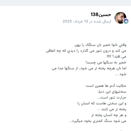
حسین138
ارسال شده در
13 خرداد، 2025
ﻭﻗﺘﻲ ﻧﺎﻧﻮﺍ ﺧﻤﯿﺮ ﻧﺎﻥ ﺳﻨﮕﮏ ﺭﺍ ﭘﻬﻦ
ﻣﯽ ﮐﻨﺪ ﻭ ﺩﺭﻭﻥ ﺗﻨﻮﺭ ﻣﯽ ﮔﺬﺍﺭﺩ ﺭﺍ ﺩﻳﺪﻱ ﻛﻪ ﭼﻪ ﺍﺗﻔﺎﻗﯽ
ﻣﯽ ﺍﻓﺘﺪ؟ !!!!!
ﺧﻤﯿﺮ ﺑﻪ ﺳﻨﮕﻬﺎ ﻣﯽ ﭼﺴﺒﺪ!
ﺍﻣﺎ ﻧﺎﻥ ﻫﺮﭼﻪ ﭘﺨﺘﻪ ﺗﺮ ﻣﯽ ﺷﻮﺩ، ﺍﺯ ﺳﻨﮕﻬﺎ ﺟﺪﺍ ﻣﯽ
ﺷﻮﺩ ...
ﺣﮑﺎﯾﺖ ﺁﺩﻡ ﻫﺎ ﻫﻤﯿﻦ ﺍﺳﺖ؛
ﺳﺨﺘﯿﻬﺎﯼ ﺍﯾﻦ ﺩﻧﯿﺎ،
ﺣﺮﺍﺭﺕ ﺗﻨﻮﺭ ﺍﺳﺖ...
ﻭ ﺍﯾﻦ ﺳﺨﺘﯽ ﻫﺎﺳﺖ ﮐﻪ ﺍﻧﺴﺎﻥ ﺭﺍ
ﭘﺨﺘﻪ ﺗﺮ ﻣﯽ ﮐﻨﻨﺪ ...
ﻭ ﻫﺮ ﭼﻪ ﺍﻧﺴﺎﻥ ﭘﺨﺘﻪ ﺗﺮ
ﻣﯽ ﺷﻮﺩ ﺳﻨﮓ ﮐﻤﺘﺮﯼ ﺑﺨﻮﺩ ﻣﯿﮕﯿﺮﺩ...