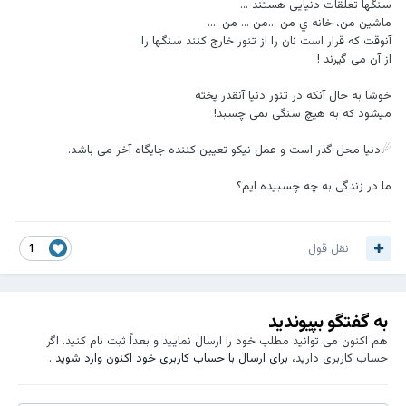
ﺳﻨﮕﻬﺎ ﺗﻌﻠﻘﺎﺕ ﺩﻧﯿﺎﯾﯽ ﻫﺴﺘﻨﺪ ...
ﻣﺎﺷﯿﻦ ﻣﻦ، ﺧﺎﻧﻪ ﻱ ﻣﻦ ...ﻣﻦ ... ﻣﻦ ....
ﺁﻧﻮﻗﺖ ﮐﻪ ﻗﺮﺍﺭ ﺍﺳﺖ ﻧﺎﻥ ﺭﺍ ﺍﺯ ﺗﻨﻮﺭ ﺧﺎﺭﺝ ﮐﻨﻨﺪ ﺳﻨﮕﻬﺎ ﺭﺍ
ﺍﺯ ﺁﻥ ﻣﯽ ﮔﯿﺮﻧﺪ !
ﺧﻮﺷﺎ ﺑﻪ ﺣﺎﻝ ﺁﻧﮑﻪ ﺩﺭ ﺗﻨﻮﺭ ﺩﻧﯿﺎ ﺁﻧﻘﺪﺭ ﭘﺨﺘﻪ
ﻣﯿﺸﻮﺩ ﮐﻪ ﺑﻪ ﻫﯿﭻ ﺳﻨﮕﯽ ﻧﻤﯽ ﭼﺴﺒﺪ!
☄دنیا محل گذر است و عمل نیکو تعیین کننده جایگاه آخر می باشد.
ﻣﺎ ﺩﺭ ﺯﻧﺪﮔﯽ ﺑﻪ ﭼﻪ ﭼﺴﺒﯿﺪﻩ ایم؟
نقل قول
1
به گفتگو بپیوندید
هم اکنون می توانید مطلب خود را ارسال نمایید و بعداً ثبت نام کنید. اگر
حساب کاربری دارید،
برای ارسال با حساب کاربری خود اکنون وارد شوید
.