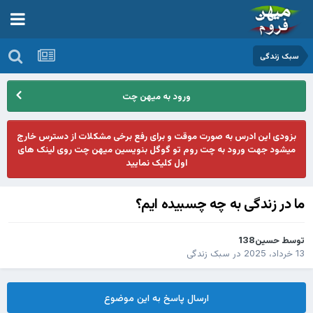
سبک زندگی
ورود به میهن چت
بزودی این ادرس به صورت موقت و برای رفع برخی مشکلات از دسترس خارج
میشود جهت ورود به چت روم تو گوگل بنویسین میهن چت روی لینک های
اول کلیک نمایید
ﻣﺎ ﺩﺭ ﺯﻧﺪﮔﯽ ﺑﻪ ﭼﻪ ﭼﺴﺒﯿﺪﻩ ایم؟
توسط
حسین138
13 خرداد، 2025
در
سبک زندگی
ارسال پاسخ به این موضوع