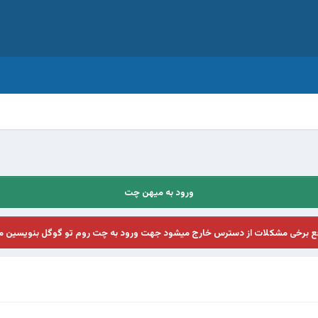
ورود به میهن چت
فع برخی مشکلات از دسترس خارج میشود جهت ورود به چت روم تو گوگل بنویسین م