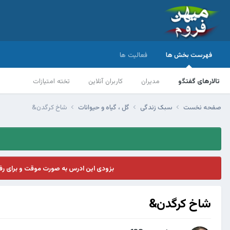
فهرست بخش ها
فعالیت ها
تالارهای گفتگو
مدیران
کاربران آنلاین
تخته امتیازات
صفحه نخست
سبک زندگی
گل ، گیاه و حیوانات
شاخ کرگدن&
بزودی این ادرس به صورت موقت و برای ر
شاخ کرگدن&