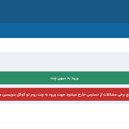
ورود به میهن چت
فع برخی مشکلات از دسترس خارج میشود جهت ورود به چت روم تو گوگل بنویسین م