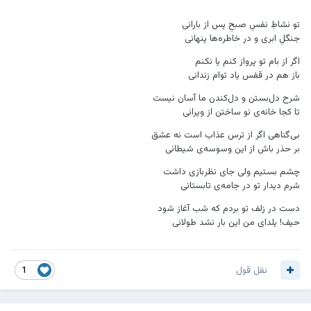
تو نشاطِ نفسِ صبحِ پس از بارانی
جنگلِ ابری و در خاطره‌ها پنهانی
اگر از بام تو پرواز کنم یا نکنم
باز هم در قفس یاد توام زندانی
شرح دل‌بستن و دل‌کندن ما آسان نیست
تا کجا خانه‌ی نو ساختن از ویرانی
بی‌گناهی اگر از ترس عذاب است نه عشق
بر حذر باش از این وسوسه‌ی شیطانی
چشم بستیم ولی جای نظربازی داشت
شرم دیدار تو در جامه‌ی تابستانی
دست در زلف تو بردم که شب آغاز شود
حیف! یلدای من این بار نشد طولانی
نقل قول
1