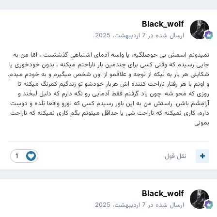
Black_wolf
ارسال شده در
7 اردیبهشت، 2025
نمیدونم اسمش بی حوصلگیه، یا واسه آدمای اشتباهیِ گذشتست ، امّا من به
جایی رسیدم که وقتی کسی برای چندمین بار ناراحتم میکنه ، بدون خودخوری یا
شکایتی هر بار یه تیکه از توجه و علاقمو از اون شخص میگیرم و به خودم میدم‌.
و اونم با هر رفتار ناراحت کننده اش هربار خودشو تو زندگیم کمرنگ میکنه تا
روزی که مَحو شه. چون یاد گرفتم فقط آدمایی رو نگه دارم که دلیل لَبخَند و
آرامِشَم باشن. راستش من به این باور رسیدم کسی که تورو واقعا بَلَده و دوسِت
داره، کاری نمیکنه که ناراحت شی یا حداقل میتونم بگم کاری نمیکنه که ناراحت
بمونی
نقل قول
1
Black_wolf
ارسال شده در
7 اردیبهشت، 2025