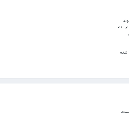
وند
نیستند
 شده
یست،