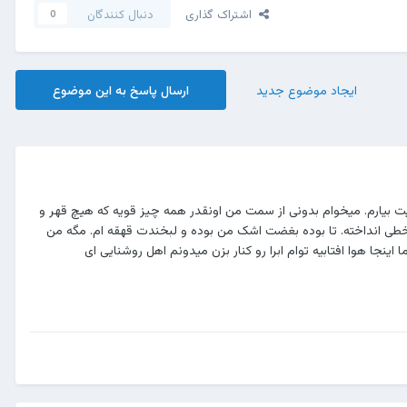
اشتراک گذاری
دنبال کنندگان
0
ایجاد موضوع جدید
ارسال پاسخ به این موضوع
لیت بیارم. میخوام بدونی از سمت من اونقدر همه چیز قویه که هیچ قهر و
خطی انداخته. تا بوده بغضت اشک من بوده و لبخندت قهقه ام. مگه من
جا هوا افتابیه توام ابرا رو کنار بزن میدونم اهل روشنایی ای