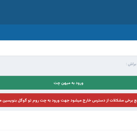
براش :
ورود به میهن چت
فع برخی مشکلات از دسترس خارج میشود جهت ورود به چت روم تو گوگل بنویسین م