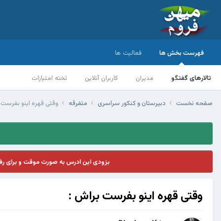
فهرست بخش ها
فعالیت ها
تالارهای گفتگو
مدیران
کاربران آنلاین
تخته امتیازات
صفحه نخست
دبیرستان و کنکور سراسری
متفرقه
وقتی قهره اینو بفرست 
بزودی این ادرس به صورت موقت و برای ر
وقتی قهره اینو بفرست براش :