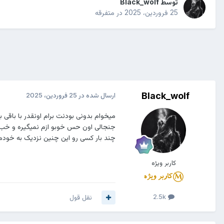
توسط
Black_wolf
25 فروردین، 2025
در
متفرقه
Black_wolf
ارسال شده در
25 فروردین، 2025
میخوام بدونی بودنت برام اونقدر با باقی 
جنجالی اون حس خوبو ازم نمیگیره و خب م
چند بار کسی رو این چنین نزدیک به خودم د
کاربر ویژه
2.5k
نقل قول