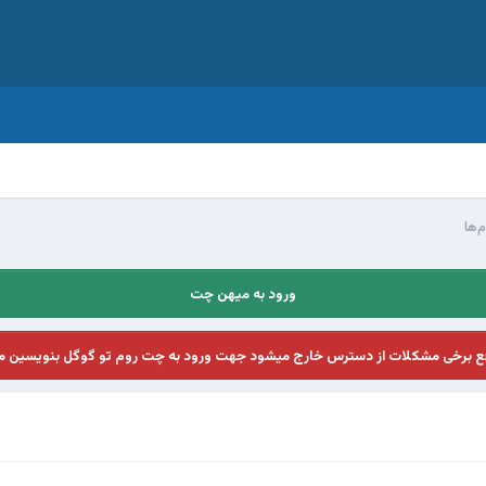
‌ها
ورود به میهن چت
فع برخی مشکلات از دسترس خارج میشود جهت ورود به چت روم تو گوگل بنویسین م