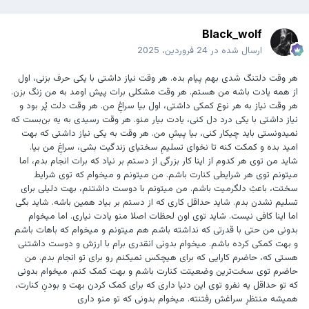
Black_wolf
ارسال شده در
24 فروردین، 2025
هر وقت دلتنگ شدی بهم پیام بده. هر وقت نیاز داشتی با یکی حرف بزنی، اول
از همه یادت باشه من هستم. هر وقت مشکلی برات پیش اومد به من زنگ بزن.
هر وقت نیاز به هر نوع کمکی داشتی، اول بیا سراغِ من. هر وقت دلت پُر بود و
نیاز داشتی با یکی درد دل کنی، یادت بیار منو. هر وقت رسیدی به یه بن‌بست که
نمیدونستی باید چیکار کنی، بیا پیشِ من. هر وقت به یکی نیاز داشتی که بهت
امید بده و کمکت کنه تا نخوای تسلیمِ سختیای زندگیت بشی، سراغِ من بیا.
شاید من توی هر کدوم از اینا کار بزرگی از دستم بر نیاد که برات انجام بدم، اما
میتونم توی هر شرایطی کنارت باشم. من میتونم و میخوام که توی شرایط
سختت، باعثِ دلگرمیت باشم. من میتونم با دوست داشتنم، بهت دلیلی برای
تسلیم نشدن بدم. شاید حداقل کاری که از دستم بر بیاد همین باشه. شاید بگی
اما اینا کافی نیست. شاید توی اون لحظات اصلا منو یادت نیاری. اما میخوام
بدونی من حتی با قدرتی که نداشته باشم هم میتونم و میخوام که باهات باشم
و بهت کمکی کرده باشم. میخوام بدونی انقدری برام با ارزش و دوست داشتنی
هستی که، حاضرم کارایی که برای هیچکس نمیکنم رو برای تو انجام بدم. من
حاضرم توی سخت‌ترین وضعیتت کنارت باشم و بهت کمک کنم. میخوام بدونی
که تو حداقل یه نفرو توی این دنیا داری که برای کمک کردن بهت و بودنِ کنارت،
همیشه منتظرِ سراغش رفتنته. میخوام بدونی که تو منو داری