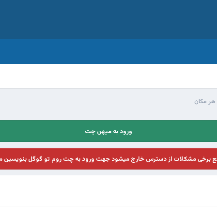
 هر مکان
ورود به میهن چت
فع برخی مشکلات از دسترس خارج میشود جهت ورود به چت روم تو گوگل بنویسین م