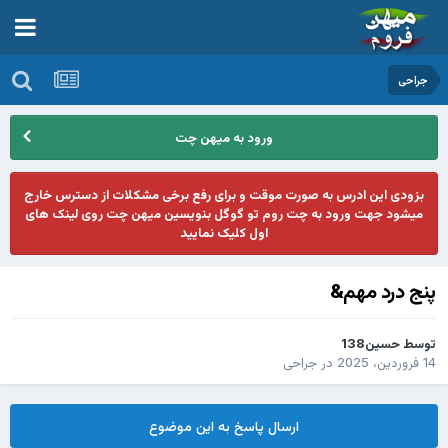
جراحی
ورود به میهن چت
بزودی این ادرس به صورت موقت و برای رفع برخی مشکلات از دسترس خارج
میشود جهت ورود به چت روم تو گوگل بنویسین میهن چت روی لینک های
اول کلیک نمایید
پنج درد مهم&
توسط
حسین138
14 فروردین، 2025
در
جراحی
ارسال پاسخ به این موضوع