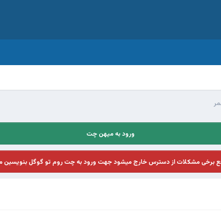
مر
ورود به میهن چت
فع برخی مشکلات از دسترس خارج میشود جهت ورود به چت روم تو گوگل بنویسین م