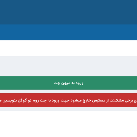
ورود به میهن چت
فع برخی مشکلات از دسترس خارج میشود جهت ورود به چت روم تو گوگل بنویسین م