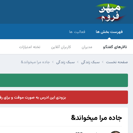
فهرست بخش ها
فعالیت ها
تالارهای گفتگو
مدیران
کاربران آنلاین
تخته امتیازات
صفحه نخست
سبک زندگی
سبک زندگی
جاده مرا میخواند&
بزودی این ادرس به صورت موقت و برای ر
جاده مرا میخواند&