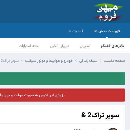
فهرست بخش ها
فعالیت ها
تالارهای گفتگو
مدیران
کاربران آنلاین
تخته امتیازات
صفحه نخست
سبک زندگی
خودرو و هواپیما و موتور سیکلت
سوپر تراک2 &
بزودی این ادرس به صورت موقت و برای ر
سوپر تراک2 &