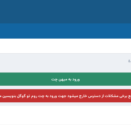
ورود به میهن چت
فع برخی مشکلات از دسترس خارج میشود جهت ورود به چت روم تو گوگل بنویسین م