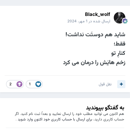
Black_wolf
ارسال شده در
1 مهر، 2024
شايد هم دوستَت نداشت!
فقط؛
كنارِ تو
زخم هايَش را درمان مى كرد
نقل قول
2
1
به گفتگو بپیوندید
هم اکنون می توانید مطلب خود را ارسال نمایید و بعداً ثبت نام کنید. اگر
حساب کاربری دارید،
برای ارسال با حساب کاربری خود اکنون وارد شوید
.