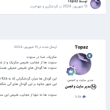
توسط
Topaz
13 شهریور، 2024
در
گردشگری و مهاجرت
Topaz
ارسال شده در
13 شهریور، 2024
مکزیک، شنا در سنوت
سنوت ها ‏از عجایب طبیعی مکزیک و از شگفت 
‌‌‌‏سنوت ها گودال های طبیعی عمیقی هست
این گودال ها میان گردشگرانی که به ‏Chichen Itza‏ ‏سفر می کنند مشهور هستند، بسیاری برای شنا کردن و پریدن در این آبها به این نقطه سفر می کنند.
مدیر سایت و انجمن
این شهر علاوه بر این ‏گودال های آبی شگ
سنوت ها نه تنها ‏از عجایب طبیعی این م
5.6k