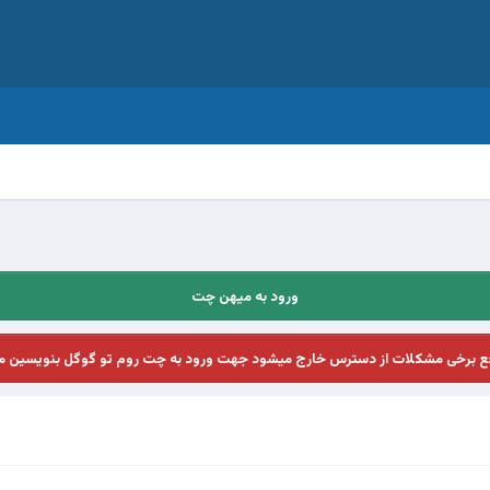
ورود به میهن چت
فع برخی مشکلات از دسترس خارج میشود جهت ورود به چت روم تو گوگل بنویسین م