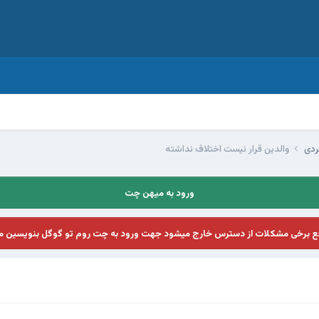
ردی
والدين قرار نيست اختلاف نداشته
ورود به میهن چت
فع برخی مشکلات از دسترس خارج میشود جهت ورود به چت روم تو گوگل بنویسین م