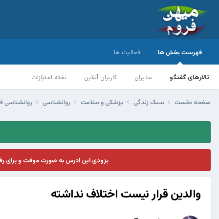
فهرست بخش ها
فعالیت ها
تالارهای گفتگو
مدیران
کاربران آنلاین
تخته امتیازات
صفحه نخست
سبک زندگی
پزشکی و سلامت
روانشناسی
روانشناسی ف
بزودی این ادرس به صورت موقت و برای ر
والدين قرار نيست اختلاف نداشته