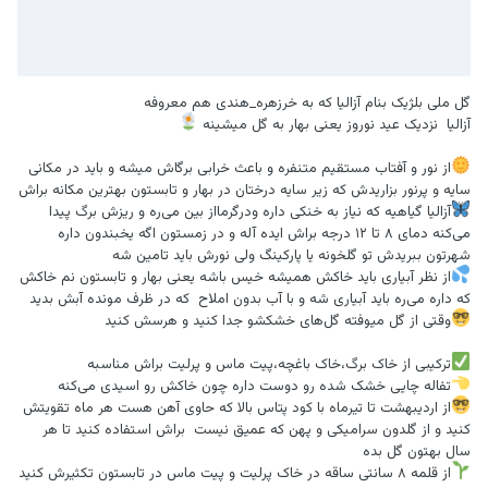
گل ملی بلژیک بنام آزالیا که به خرزهره_هندی هم معروفه
آزالیا نزدیک عید نوروز یعنی بهار به گل میشینه
از نور و آفتاب مستقیم متنفره و باعث خرابی برگاش میشه و باید در مکانی
سایه و پرنور بزاریدش که زیر سایه درختان در بهار و تابستون بهترین مکانه براش
آزالیا گیاهیه که نیاز به خنکی داره ودرگرمااز بین می‌ره و ریزش برگ پیدا
می‌کنه دمای ۸ تا ۱۲ درجه براش ایده آله و در زمستون اگه یخبندون داره
شهرتون ببریدش تو گلخونه یا پارکینگ ولی نورش باید تامین شه
از نظر آبیاری باید خاکش همیشه خیس باشه یعنی بهار و تابستون نم خاکش
که داره می‌ره باید آبیاری شه و با آب بدون املاح که در ظرف مونده آبش بدید
وقتی از گل میوفته گل‌های خشکشو جدا کنید و هرسش کنید
ترکیبی از خاک برگ،خاک باغچه،پیت ماس و پرلیت براش مناسبه
تفاله چایی خشک شده رو دوست داره چون خاکش رو اسیدی می‌کنه
از اردیبهشت تا تیرماه با کود پتاس بالا که حاوی آهن هست هر ماه تقویتش
کنید و از گلدون سرامیکی و پهن که عمیق نیست براش استفاده کنید تا هر
سال بهتون گل بده
از قلمه ۸ سانتی ساقه در خاک پرلیت و پیت ماس در تابستون تکثیرش کنید