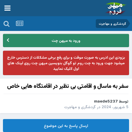
گردشگری و مهاجرت
ورود به میهن چت
بزودی این ادرس به صورت موقت و برای رفع برخی مشکلات از دسترس خارج
میشود جهت ورود به چت روم تو گوگل بنویسین میهن چت روی لینک های
اول کلیک نمایید
سفر به ماسال و اقامتی بی نظیر در اقامتگاه هایی خاص
توسط
maede5237
5 شهریور، 2024
در
گردشگری و مهاجرت
ارسال پاسخ به این موضوع