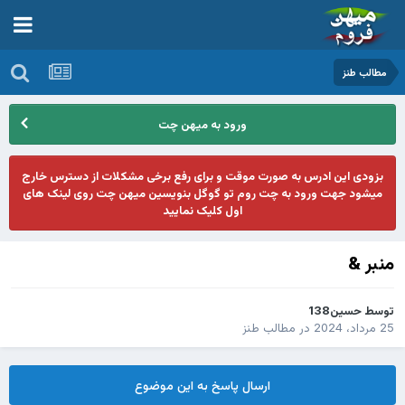
مطالب طنز
ورود به میهن چت
بزودی این ادرس به صورت موقت و برای رفع برخی مشکلات از دسترس خارج
میشود جهت ورود به چت روم تو گوگل بنویسین میهن چت روی لینک های
اول کلیک نمایید
منبر &
توسط
حسین138
25 مرداد، 2024
در
مطالب طنز
ارسال پاسخ به این موضوع