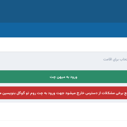
خاب برای اقامت
ورود به میهن چت
فع برخی مشکلات از دسترس خارج میشود جهت ورود به چت روم تو گوگل بنویسین م