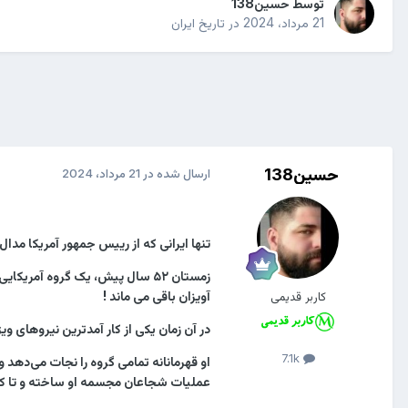
توسط
حسین138
21 مرداد، 2024
در
تاریخ ایران
حسین138
ارسال شده در
21 مرداد، 2024
تنها ایرانی که از رییس جمهور آمریکا مد
زمستان ۵۲ سال پیش، یک گروه آم
آویزان باقی می ماند !
کاربر قدیمی
در آن زمان یکی از کار آمدترین نیروهای 
7.1k
او قهرمانانه تمامی گروه را نجات می‌دهد 
عملیات شجاعان مجسمه او ساخته و تا کنون ۵۱ سال است که در میدان دربند تهران نصب گرد