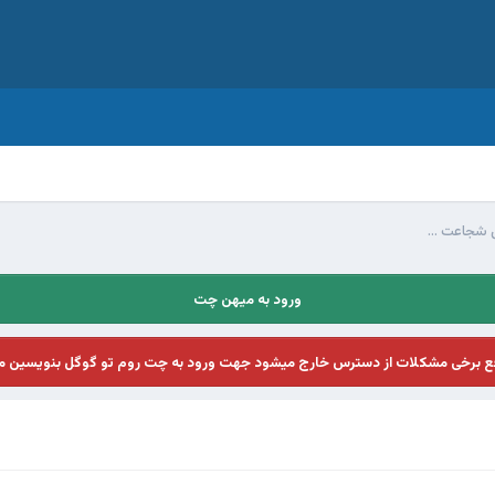
ل شجاعت ...
ورود به میهن چت
فع برخی مشکلات از دسترس خارج میشود جهت ورود به چت روم تو گوگل بنویسین م