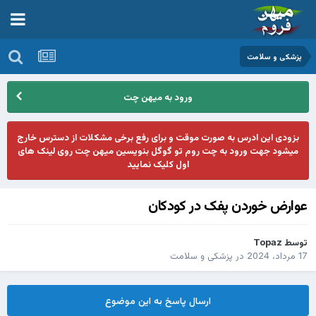
پزشکی و سلامت
ورود به میهن چت
بزودی این ادرس به صورت موقت و برای رفع برخی مشکلات از دسترس خارج
میشود جهت ورود به چت روم تو گوگل بنویسین میهن چت روی لینک های
اول کلیک نمایید
عوارض خوردن پفک در کودکان
توسط
Topaz
17 مرداد، 2024
در
پزشکی و سلامت
ارسال پاسخ به این موضوع