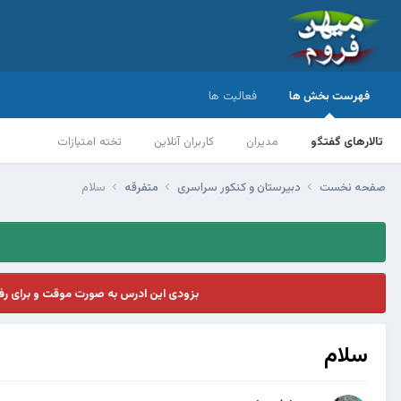
فهرست بخش ها
فعالیت ها
تالارهای گفتگو
مدیران
کاربران آنلاین
تخته امتیازات
صفحه نخست
دبیرستان و کنکور سراسری
متفرقه
سلام
بزودی این ادرس به صورت موقت و برای ر
سلام