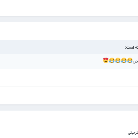
ه است:
دن
ربیتی