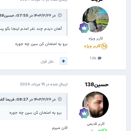
در ۱۴۰۳/۲/۲۶ در 07:55،
حسین138
آهان دیدم چند نفر امدم اینجا بگو پ
کاربر ویژه
برو یه امتحان کن ببین چه جوره
1.6k
نقل قول
حسین138
ارسال شده در
15 مرداد، 2024
در ۱۴۰۳/۲/۲۶ در 08:27،
فریحا
گفت
برو یه امتحان کن ببین چه جوره
کاربر قدیمی
الان میرم