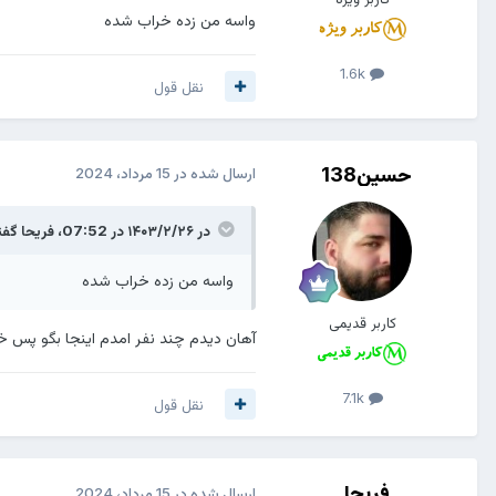
واسه من زده خراب شده
1.6k
نقل قول
حسین138
ارسال شده در
15 مرداد، 2024
در ۱۴۰۳/۲/۲۶ در 07:52،
فریحا
گفت
واسه من زده خراب شده
کاربر قدیمی
آهان دیدم چند نفر امدم اینجا بگو پس خ
7.1k
نقل قول
فریحا
ارسال شده در
15 مرداد، 2024