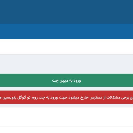
ورود به میهن چت
فع برخی مشکلات از دسترس خارج میشود جهت ورود به چت روم تو گوگل بنویسین م