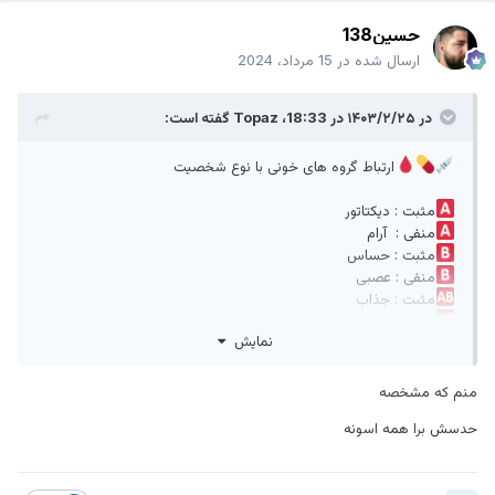
حسین138
ارسال شده در
15 مرداد، 2024
در ۱۴۰۳/۲/۲۵ در 18:33،
Topaz
گفته است:
ارتباط گروه های خونی با نوع شخصیت
مثبت : دیکتاتور
منفی : آرام
مثبت : حساس
منفی : عصبی
مثبت : جذاب
منفی : خودخواه
نمایش
مثبت : مهربان
منفی : بخشنده
منم که مشخصه
این جانب یک عدد دیکتاتور
حدسش برا همه اسونه