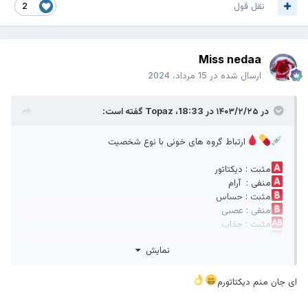
نقل قول
2
Miss nedaa
ارسال شده در
15 مرداد، 2024
در ۱۴۰۳/۲/۲۵ در 18:33،
Topaz
گفته است:
ارتباط گروه های خونی با نوع شخصیت
مثبت : دیکتاتور
منفی : آرام
مثبت : حساس
منفی : عصبی
مثبت : جذاب
منفی : خودخواه
نمایش
مثبت : مهربان
منفی : بخشنده
ای جان منم دیکتاتورم
این جانب یک عدد دیکتاتور