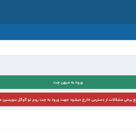
ورود به میهن چت
فع برخی مشکلات از دسترس خارج میشود جهت ورود به چت روم تو گوگل بنویسین م