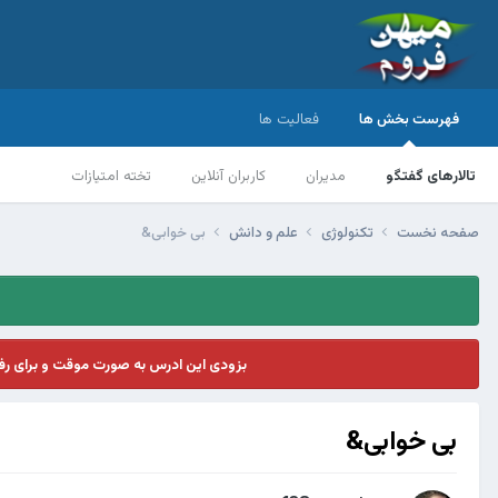
فهرست بخش ها
فعالیت ها
تالارهای گفتگو
مدیران
کاربران آنلاین
تخته امتیازات
صفحه نخست
تکنولوژی
علم و دانش
بی خوابی&
بزودی این ادرس به صورت موقت و برای ر
بی خوابی&