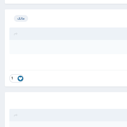
مالک
1