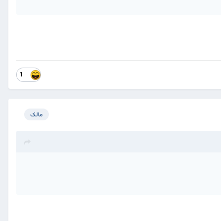
1
مالک