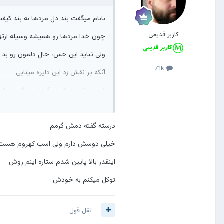
بابام میگفت بند دل مردها به بند کیف
کاربر قدیمی
چون خدا مردها رو همیشه وسیله ارتز
ولی نباید این حس، حال دلمون رو بد کنه
7.1k
آنکه پر نقش زد این دایره مینایی
کس ندانست که در گردش پرگار چه کرد
خدا همیشه کارهاش حکمت داره
درسته گفته دمش گرمم
بهش اعتماد کن
خیلی دوسش دارم ولی اسب کهروم هست
اینقدر بالا پایین شدم ستاره اینم روش
توکل میکنم به خودش
نقل قول