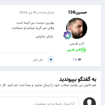
حسین138
ارسال شده در
19 تیر، 2024
بهترین دوست من آیینه است
وقتی من گریه میکنم او نمیخندد
چارلی چاپلین
کاربر قدیمی
7.1k
نقل قول
به گفتگو بپیوندید
هم اکنون می توانید مطلب خود را ارسال نمایید و بعداً ثبت نام کنید. اگر 
ارسال پاسخ به این موضوع ...