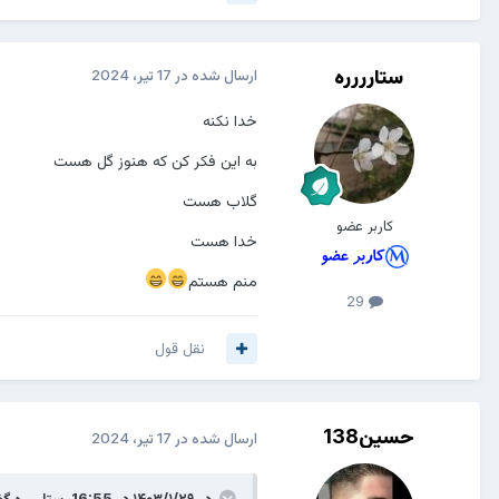
ستارررره
ارسال شده در
17 تیر، 2024
خدا نکنه
به این فکر کن که هنوز گل هست
گلاب هست
کاربر عضو
خدا هست
منم هستم
29
نقل قول
حسین138
ارسال شده در
17 تیر، 2024
در ۱۴۰۳/۱/۲۹ در 16:55،
ستارررره
گف