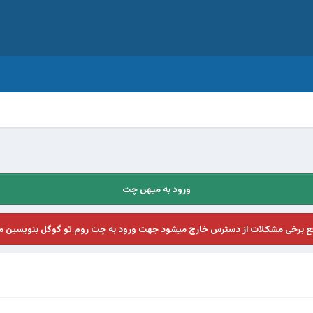
ورود به میهن چت
فع برخی مشکلات از دسترس خارج میشود جهت ورود به چت روم تو گوگل بنویسین م