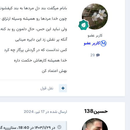
بابام میگفت بند دل مردها به بند کیفشون
چون خدا مردها رو همیشه وسیله ارتزاق 
ولی نباید این حس، حال دلمون رو بد کنه. دن
کاربر عضو
آنکه پر نقش زد این دایره مینایی
کس ندانست که در گردش پرگار چه کرد
29
خدا همیشه کارهاش حکمت داره
بهش اعتماد کن
نقل قول
حسین138
ارسال شده در
17 تیر، 2024
در ۱۴۰۳/۱/۲۹ در 18:40،
ستارررره
گف