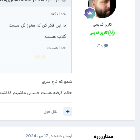
خدا نکنه
کاربر قدیمی
به این فکر کن که هنوز گل هست
گلاب هست
7.1k
خدا هست
منم هستم
شمو که تاج سری
حالم گرفته هست حسابی ماشینم گذاشتم
نقل قول
ستارررره
ارسال شده در
17 تیر، 2024