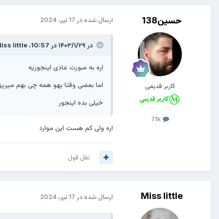
حسین138
ارسال شده در
17 تیر، 2024
در ۱۴۰۳/۱/۲۹ در 10:57،
iss little
اره به صورت عادی اینجوریه
اما بعضی وقتا یهو همه چی بهم میریزه 
کاربر قدیمی
خیلی بده اینجور
7.1k
اره ولی کم هست این موارد
نقل قول
Miss little
ارسال شده در
17 تیر، 2024