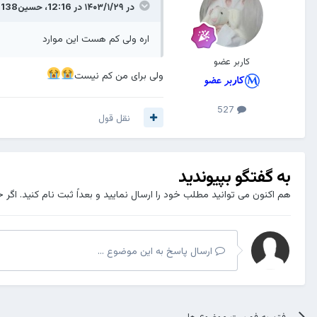
در ۱۴۰۳/۱/۲۹ در 12:16،
حسین138
گ
اره ولی کم هست این موارد
کاربر عضو
ولی برای من کم نیست
527
نقل قول
به گفتگو بپیوندید
هم اکنون می توانید مطلب خود را ارسال نمایید و بعداً ثبت نام کنید. اگر 
ارسال پاسخ به این موضوع ...
رفتن به فهرست موضوع ها