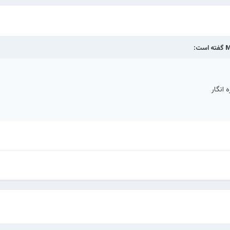
M
گفته است:
انگار