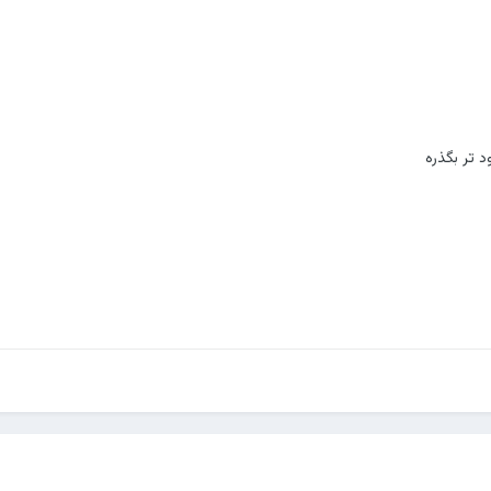
د تر بگذره