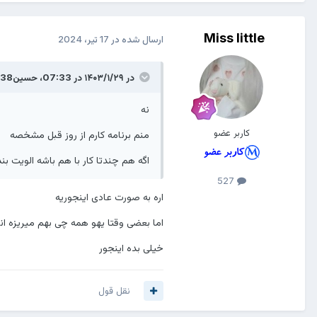
؟
Miss little
ارسال شده در
17 تیر، 2024
یا فقط من اینجوریم؟
واقعا از این کار خودم کلافه شدم
در ۱۴۰۳/۱/۲۹ در 07:33،
حسین138
هیچ ایده ای دارین؟
نه
کاربر عضو
منم برنامه کارم از روز قبل مشخصه
اگه هم چندتا کار با هم باشه الویت ب
527
اره به صورت عادی اینجوریه
اما بعضی وقتا یهو همه چی بهم میریزه انگ
خیلی بده اینجور
نقل قول