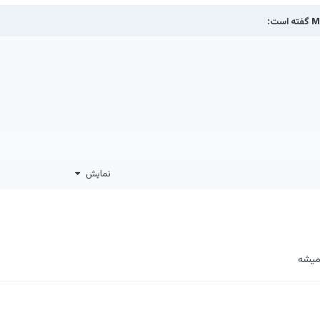
Mi
گفته است:
نمایش
 میشه
 زود تر بگذره