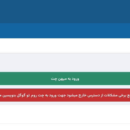
ورود به میهن چت
فع برخی مشکلات از دسترس خارج میشود جهت ورود به چت روم تو گوگل بنویسین م