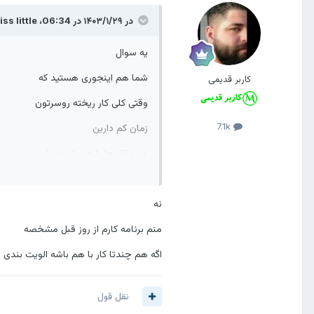
در ۱۴۰۳/۱/۲۹ در 06:34،
ss little
یه سوال
شما هم اینجوری هستید که
کاربر قدیمی
وقتی کلی کار ریخته روسرتون
7.1k
زمان کم دارین
همه کار ها با هم شروع شدن
و باهم هم تموم میشن
نه
منم برنامه کارم از روز قبل مشخصه
اگه هم چندتا کار با هم باشه الویت بندی
قید همه چیز رو میزنین
بیخیال میشین
نقل قول
و بیشتر وقتتون رو تلف میکنین تا زمان