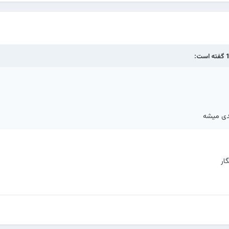
گفته است:
ندی میشه
ار