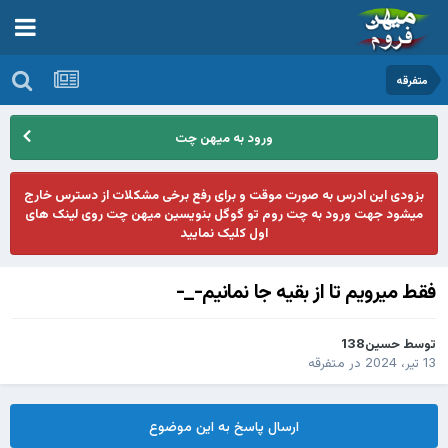
متفرقه
ورود به میهن چت
بزودی این ادرس به صورت موقت و برای رفع برخی مشکلات از دسترس خارج
میشود جهت ورود به چت روم تو گوگل بنویسین میهن چت روی لینک های
اول کلیک نمایید
فقط میرویم تا از بقیه جا نمانیم-_-
توسط
حسین138
13 تیر، 2024
در
متفرقه
ارسال پاسخ به این موضوع