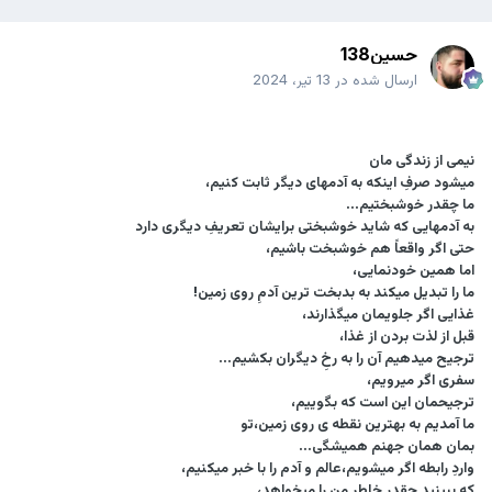
حسین138
ارسال شده در
13 تیر، 2024
نيمى از زندگى مان
ميشود صرفِ اينكه به آدمهاى ديگر ثابت كنيم،
ما چقدر خوشبختيم...
به آدمهايى كه شايد خوشبختى برايشان تعريفِ ديگرى دارد
حتى اگر واقعاً هم خوشبخت باشيم،
اما همين خودنمايى،
ما را تبديل ميكند به بدبخت ترين آدمِ روى زمين!
غذايى اگر جلويمان ميگذارند،
قبل از لذت بردن از غذا،
ترجيح ميدهيم آن را به رخِ ديگران بكشيم...
سفرى اگر ميرويم،
ترجيحمان اين است كه بگوييم،
ما آمديم به بهترين نقطه ى روى زمين،تو
بمان همان جهنم هميشگى...
واردِ رابطه اگر ميشويم،عالم و آدم را با خبر ميكنيم،
كه ببينيد چقدر خاطرِ من را ميخواهد،