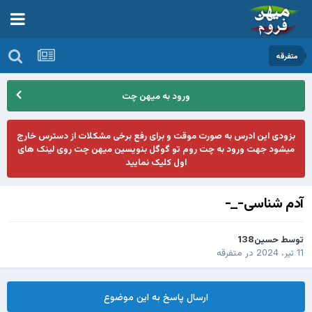
متفرقه
ورود به میهن چت
بزودی این ادرس به صورت موقت و برای رفع برخی مشکلات از دسترس خارج
میشود جهت ورود به چت روم تو گوگل بنویسین میهن چت روی لینک های
اول کلیک نمایید
آدم شناسی-_-
توسط
حسین138
11 تیر، 2024
در
متفرقه
ارسال پاسخ به این موضوع