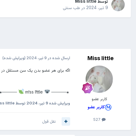
توسط
Miss little
9 تیر، 2024
در
طب سنتی
Miss little
ارسال شده در
9 تیر، 2024
(ویرایش شده)
اگه برای هر عضو بدن یک سن مستقل در نظر بگی
─────⁕
m!ss l!ttle
⁕─────
کاربر عضو
ویرایش شده
9 تیر، 2024
توسط Miss little
527
نقل قول