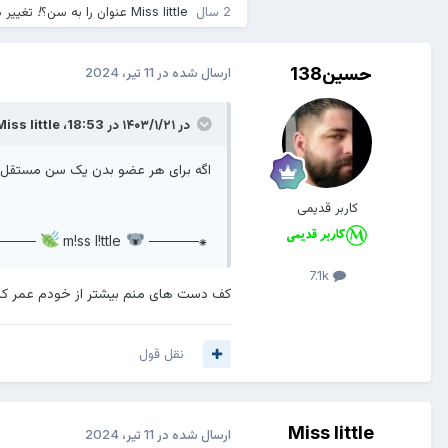
2 سال
Miss little
عنوان را به
سن؟!
تغییر د
حسین138
ارسال شده در
11 تیر، 2024
در ۱۴۰۳/۱/۲۱ در 18:53،
Miss little
اگه برای هر عضو بدن یک سن مستقل در نظر 
کاربر قدیمی
───⁕
m!ss l!ttle
⁕─────
7.1k
کف دست های منم بیشتر از خودم عمر کر
نقل قول
Miss little
ارسال شده در
11 تیر، 2024