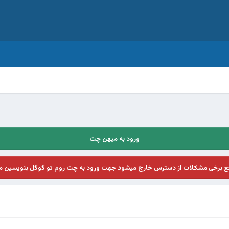
ورود به میهن چت
فع برخی مشکلات از دسترس خارج میشود جهت ورود به چت روم تو گوگل بنویسین م