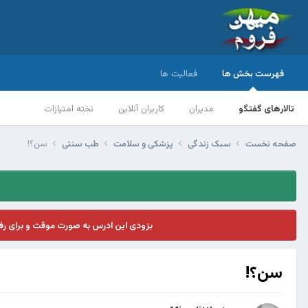
فهرست بخش ها
فعالیت ها
تالارهای گفتگو
مدیران
کاربران آنلاین
تخته امتیازات
صفحه نخست
سبک زندگی
پزشکی و سلامت
طب سنتی
سن؟!
بزودی این ادرس به صورت موقت و برای ر
سن؟!