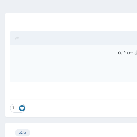
1
مالک