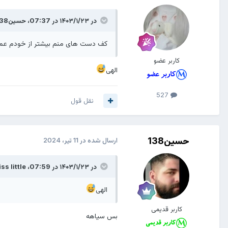
در ۱۴۰۳/۱/۲۳ در 07:37،
حسین138
کف دست های منم بیشتر از خودم عمر
کاربر عضو
الهی
527
نقل قول
حسین138
ارسال شده در
11 تیر، 2024
در ۱۴۰۳/۱/۲۳ در 07:59،
ss little
الهی
کاربر قدیمی
بس سیاهه