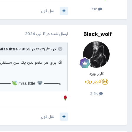
7.1k
نقل قول
Black_wolf
ارسال شده در
11 تیر، 2024
در ۱۴۰۳/۱/۲۱ در 18:53،
Miss little
اگه برای هر عضو بدن یک سن مستقل در نظر 
کاربر ویژه
───⁕
m!ss l!ttle
⁕─────
2.5k
نقل قول