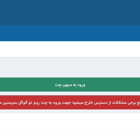
ورود به میهن چت
فع برخی مشکلات از دسترس خارج میشود جهت ورود به چت روم تو گوگل بنویسین م