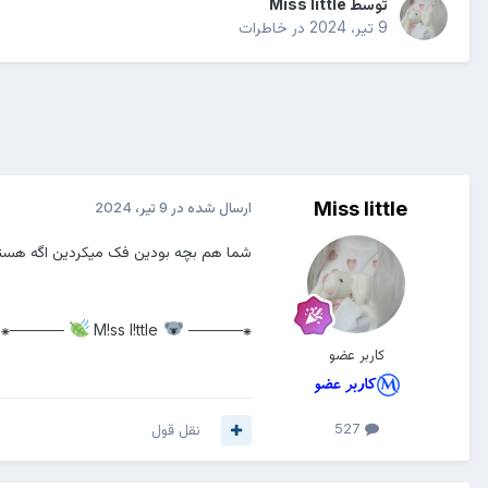
توسط
Miss little
9 تیر، 2024
در
خاطرات
Miss little
ارسال شده در
9 تیر، 2024
شما هم بچه بودین فک میکردین اگه هسته
─────⁕
M!ss l!ttle
⁕─────
کاربر عضو
527
نقل قول