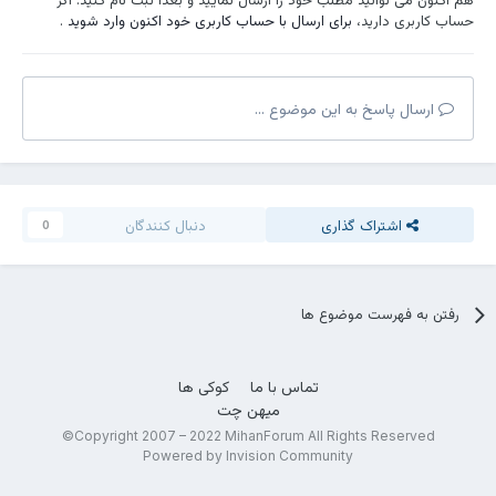
به طبیب:
حساب کاربری دارید،
برای ارسال با حساب کاربری خود اکنون وارد شوید
.
نکاتی که باید در نظر داشته باشید:
قبل از تزریق سرم، حتماً با
پزشک خود مشورت
کنید تا مطمئن
شوید که این روش درمانی برای شما مناسب است.
ارسال پاسخ به این موضوع ...
از
معتبر بودن مرکز ارائه دهنده خدمات
اطمینان حاصل کنید.
در مورد
هزینه خدمات و تعرفه ها
از قبل سوال کنید.
از
مجرب و متخصص بودن پرستار
اطمینان حاصل کنید.
با رعایت این نکات می توانید از تزریق سرمی ایمن و با کیفیت مطمئن
اشتراک گذاری
دنبال کنندگان
0
باشید.
رفتن به فهرست موضوع ها
تماس با ما
کوکی ها
میهن چت
Copyright 2007 – 2022 MihanForum All Rights Reserved©
Powered by Invision Community