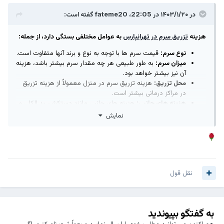
در ۱۴۰۳/۱/۲۰ در 22:05،
fateme20
گفته است:
هزینه
تزریق سرم در تهرانپارس
به عوامل مختلفی بستگی دارد، از جمله:
نوع سرم:
قیمت سرم ها با توجه به نوع و برند آنها متفاوت است.
میزان سرم:
به طور طبیعی هر چه مقدار سرم بیشتر باشد، هزینه
آن نیز بیشتر خواهد بود.
محل تزریق:
هزینه تزریق سرم در منزل معمولاً از هزینه تزریق
در مراکز درمانی بیشتر است.
هزینه های جانبی:
هزینه های جانبی مانند دستکش، پد الکلی و
سرنگ نیز می تواند به هزینه نهایی تزریق سرم اضافه شود.
نمایش
به طور کلی، هزینه سرم در تهرانپارس بین 50 هزار تومان تا 200 هزار
تومان است.
برای اطلاع دقیق از هزینه سرم در تهرانپارس می توانید با مراکز معتبر
ارائه دهنده این خدمات تماس بگیرید.
نقل قول
در اینجا لیست برخی از این مراکز به همراه شماره تماس آنها آمده است:
مرکز پرستاری همراه طب
02122119922
کیان مد
02122096805
به گفتگو بپیوندید
هومکا:
هم اکنون می توانید مطلب خود را ارسال نمایید و بعداً ثبت نام کنید. اگر