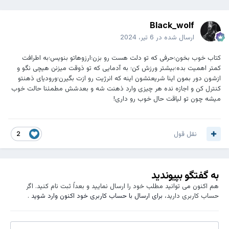
Black_wolf
ارسال شده در
6 تیر، 2024
کتاب خوب بخون؛حرفی که تو دلت هست رو بزن؛ارزوهاتو بنویس؛به اطرافت
کمتر اهمیت بده؛بیشتر ورزش کن؛ به آدمایی که تو ذوقت میزنن هیچی نگو و
ازشون دور بمون اینا شریعتشون اینه که انرژیت رو ازت بگیرن؛ورودیای ذهنتو
کنترل کن و اجازه نده هر چیزی وارد ذهنت شه و بعدشش مطمئنا حالت خوب
میشه چون تو لیاقت حال خوب رو داری!
نقل قول
2
به گفتگو بپیوندید
هم اکنون می توانید مطلب خود را ارسال نمایید و بعداً ثبت نام کنید. اگر
حساب کاربری دارید،
برای ارسال با حساب کاربری خود اکنون وارد شوید
.