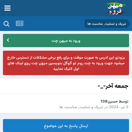
تبریک و تسلیت, مناسبت ها
ورود به میهن چت
بزودی این ادرس به صورت موقت و برای رفع برخی مشکلات از دسترس خارج
میشود جهت ورود به چت روم تو گوگل بنویسین میهن چت روی لینک های
اول کلیک نمایید
جمعه آخر-_-
توسط
حسین138
5 تیر، 2024
در
تبریک و تسلیت, مناسبت ها
ارسال پاسخ به این موضوع