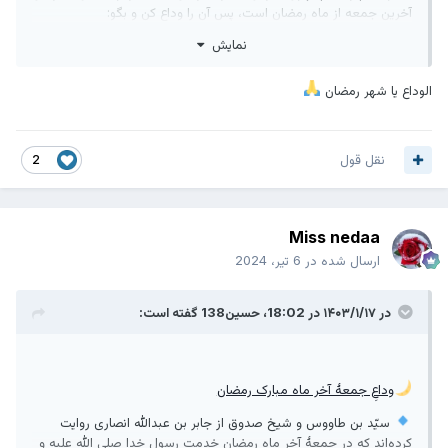
آخرين جمعه از ماه رمضان است، پس آن را وداع كن و بگو:
نمایش
اللَّهُمَّ لا تَجْعَلْهُ آخِرَ الْعَهْدِ مِنْ صِيَامِنَا إِيَّاهُ فَإِنْ جَعَلْتَهُ فَاجْعَلْنِی
مَرْحُوما وَ لا تَجْعَلْنِی مَحْرُوما
الوداع یا شهر رمضان
خدايا! اين ماه را آخرين دورۀ روزه‌داری ما قرار مده، و اگر قرار دادى،
پس مرا رحمت شده قرار بده و محروم از رحمت قرار مده.
هر كه اين دعا را در اين روز بخواند به يكى از این دو خصلت نيكو
نقل قول
2
ظفر مى‌يابد:
1⃣ رسيدن به ماه رمضان آينده
و یا
Miss nedaa
2⃣ آمرزش خداوند و رحمت بى‌انتها
ارسال شده در
6 تیر، 2024
فضایل الاشهر الثلاثه ص ۱۳۹
در ۱۴۰۳/۱/۱۷ در 18:02،
حسین138
گفته است:
وداعِ جمعۀ آخر ماه مبارک رمضان
سيّد بن طاووس و شيخ صدوق از جابر بن عبدالله انصارى روايت
كرده‌اند كه در جمعۀ آخر ماه رمضان خدمت رسول خدا صلى الله عليه و