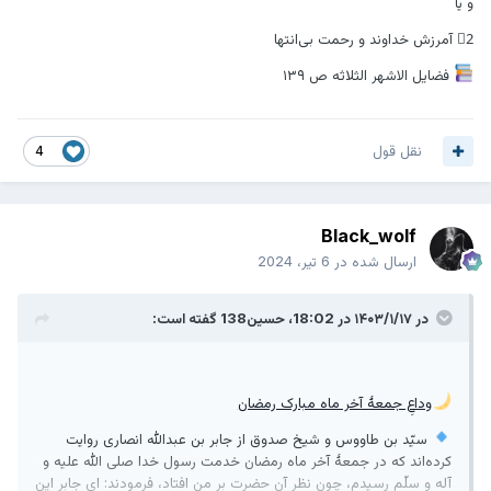
و یا
2⃣ آمرزش خداوند و رحمت بى‌انتها
فضایل الاشهر الثلاثه ص ۱۳۹
نقل قول
4
Black_wolf
ارسال شده در
6 تیر، 2024
در ۱۴۰۳/۱/۱۷ در 18:02،
حسین138
گفته است:
وداعِ جمعۀ آخر ماه مبارک رمضان
سيّد بن طاووس و شيخ صدوق از جابر بن عبدالله انصارى روايت
كرده‌اند كه در جمعۀ آخر ماه رمضان خدمت رسول خدا صلى الله عليه و
آله و سلّم رسيدم، چون نظر آن حضرت بر من افتاد، فرمودند: اى جابر اين