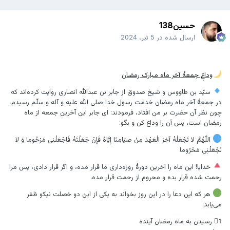
حسین138
ارسال شده در
5 تیر، 2024
وداعِ جمعۀ آخر ماه مبارک رمضان
سيّد بن طاووس و شيخ صدوق از جابر بن عبدالله انصارى روايت كرده‌اند كه
در جمعۀ آخر ماه رمضان خدمت رسول خدا صلى الله عليه و آله و سلّم رسيدم،
چون نظر آن حضرت بر من افتاد، فرمودند: اى جابر اين آخرين جمعه از ماه
رمضان است، پس آن را وداع كن و بگو:
اللَّهُمَّ لا تَجْعَلْهُ آخِرَ الْعَهْدِ مِنْ صِيَامِنَا إِيَّاهُ فَإِنْ جَعَلْتَهُ فَاجْعَلْنِی مَرْحُوما وَ لا
تَجْعَلْنِی مَحْرُوما
خدايا! اين ماه را آخرين دورۀ روزه‌داری ما قرار مده، و اگر قرار دادى، پس مرا
رحمت شده قرار بده و محروم از رحمت قرار مده.
هر كه اين دعا را در اين روز بخواند به يكى از این دو خصلت نيكو ظفر
مى‌يابد:
1⃣ رسيدن به ماه رمضان آينده