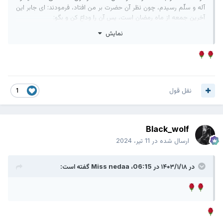
آله و سلّم رسيدم، چون نظر آن حضرت بر من افتاد، فرمودند: اى جابر اين
آخرين جمعه از ماه رمضان است، پس آن را وداع كن و بگو:
نمایش
اللَّهُمَّ لا تَجْعَلْهُ آخِرَ الْعَهْدِ مِنْ صِيَامِنَا إِيَّاهُ فَإِنْ جَعَلْتَهُ فَاجْعَلْنِی
مَرْحُوما وَ لا تَجْعَلْنِی مَحْرُوما
خدايا! اين ماه را آخرين دورۀ روزه‌داری ما قرار مده، و اگر قرار دادى،
پس مرا رحمت شده قرار بده و محروم از رحمت قرار مده.
هر كه اين دعا را در اين روز بخواند به يكى از این دو خصلت نيكو
نقل قول
1
ظفر مى‌يابد:
1⃣ رسيدن به ماه رمضان آينده
و یا
Black_wolf
2⃣ آمرزش خداوند و رحمت بى‌انتها
ارسال شده در
11 تیر، 2024
فضایل الاشهر الثلاثه ص ۱۳۹
در ۱۴۰۳/۱/۱۸ در 06:15،
Miss nedaa
گفته است: