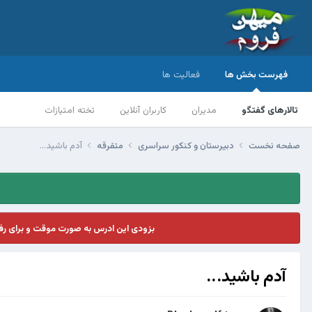
فهرست بخش ها
فعالیت ها
تالارهای گفتگو
مدیران
کاربران آنلاین
تخته امتیازات
صفحه نخست
دبیرستان و کنکور سراسری
متفرقه
آدم باشید...
بزودی این ادرس به صورت موقت و برای ر
آدم باشید...