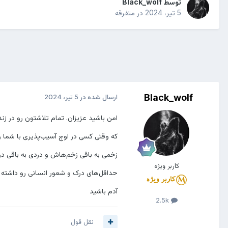
توسط
Black_wolf
5 تیر، 2024
در
متفرقه
Black_wolf
ارسال شده در
5 تیر، 2024
‏امن باشید عزیزان. تمام تلاشتون رو در زند
که وقتی کسی در اوج آسیب‌پذیری با شما رو
زخمی به باقی زخم‌هاش و دردی به باقی د
کاربر ویژه
حداقل‌های درک و شعور انسانی رو داشته ب
آدم باشید
2.5k
نقل قول