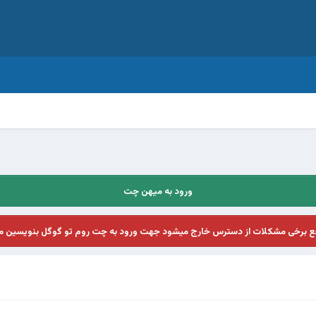
ورود به میهن چت
فع برخی مشکلات از دسترس خارج میشود جهت ورود به چت روم تو گوگل بنویسین م