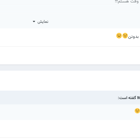
م وقت هستم!!!
نمایش
!
 بدونن
M
گفته است: