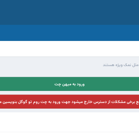
 مثل نمک ويژه هستند
ورود به میهن چت
فع برخی مشکلات از دسترس خارج میشود جهت ورود به چت روم تو گوگل بنویسین م