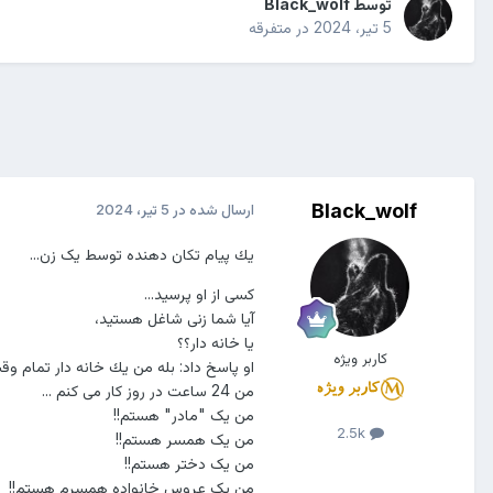
توسط
Black_wolf
5 تیر، 2024
در
متفرقه
Black_wolf
ارسال شده در
5 تیر، 2024
يك پیام تكان دهنده توسط یک زن...
کسی از او پرسيد...
آیا شما زنی شاغل هستيد،
یا خانه دار؟؟
کاربر ویژه
او پاسخ داد: بله من يك خانه دار تمام وق
من 24 ساعت در روز کار می کنم ...
من یک "مادر" هستم!!
2.5k
من یک همسر هستم!!
من یک دختر هستم!!
من یک عروس خانواده همسرم هستم!!