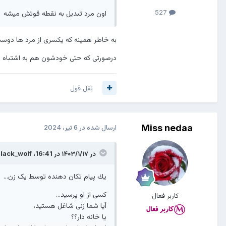
و 24 ساعته گوش به زنگم...
527
اون مرد تبدیل به نقطه قوتش میشه
تمام ساعات و
دستمزدم اين است:
"مگه چكار كردي از صبح تا حالا؟"
به خاطر همینه که یکسری از مرد ها دو
تقدیم به همه زنان كه مثل نمک ويژه ه
درصورتی که حتی خودشون هم به اشتباه بو
تا هستند هيچكس متوجه حضورشان ني
نقل قول
Miss nedaa
ارسال شده در
6 تیر، 2024
در ۱۴۰۳/۱/۱۷ در 16:41،
lack_wolf
يك پیام تكان دهنده توسط یک زن...
کسی از او پرسيد...
کاربر فعال
آیا شما زنی شاغل هستيد،
یا خانه دار؟؟