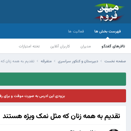
فهرست بخش ها
فعالیت ها
تالارهای گفتگو
مدیران
کاربران آنلاین
تخته امتیازات
صفحه نخست
دبیرستان و کنکور سراسری
متفرقه
تقدیم به همه زنان كه
بزودی این ادرس به صورت موقت و برای ر
تقدیم به همه زنان كه مثل نمک ويژه هستند