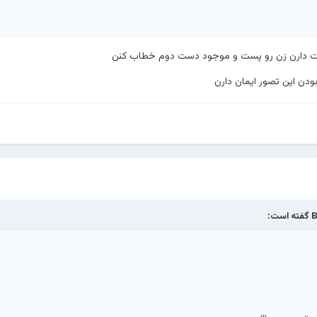
ست دارن زن رو پست و موجود دست دوم خطاب کنن
ستند...
دن این تصور ایمان دارن
ست ، ولي وقتي نيستند همه چيز بيمزه است!!
B
گفته است: