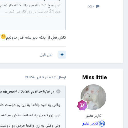
او پاسخ داد: بله من يك خانه دار تما
527
من 24 ساعت در روز کار می کنم ...
من یک "مادر" هستم!!
من یک همسر هستم!!
من یک دختر هستم!!
من یک عروس خانواده همسرم هستم!
کاش قبل از اینکه دیر بشه قدر بدونیم
من یک ساعت زنگ دار هستم!!
من یک آشپز هستم!!
نقل قول
من یک پيشخدمت هستم!!
من یک معلم هستم!!
من یک گارسون هستم!!
من یک پرستار بچه هستم!!
Miss little
ارسال شده در
6 تیر، 2024
من دستيار هستم!!
من یک مامور امنیتی هستم!!!
در ۱۴۰۳/۱/۱۷ در 17:05،
lack_wolf
من یک مشاور هستم!!!
من آرام بخش هستم!!
وقتی یه مرد واقعا یه زن رو دوست داش
من تعطیلات ندارم!!
مرخصی استعلاجی ندارم!!
اون زن تبدیل یه نقطه‌ضعفش میشه،
کاربر عضو
روز استراحت ندارم!!!
شبانه روز کار میکنم...
ولی وقتی یه زن واقعا مردی رو دوست 