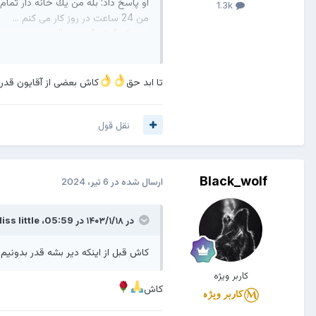
او پاسخ داد: بله من يك خانه دار تما
1.3k
من 24 ساعت در روز کار می کنم ...
من یک "مادر" هستم!!
من یک همسر هستم!!
من یک دختر هستم!!
من یک عروس خانواده همسرم هستم!
تا ابد حق
کاش بعضی از آقایون قدر
من یک ساعت زنگ دار هستم!!
من یک آشپز هستم!!
نقل قول
من یک پيشخدمت هستم!!
من یک معلم هستم!!
من یک گارسون هستم!!
من یک پرستار بچه هستم!!
Black_wolf
ارسال شده در
6 تیر، 2024
من دستيار هستم!!
من یک مامور امنیتی هستم!!!
من یک مشاور هستم!!!
در ۱۴۰۳/۱/۱۸ در 05:59،
iss little
من آرام بخش هستم!!
من تعطیلات ندارم!!
کاش قبل از اینکه دیر بشه قدر بدونیم
مرخصی استعلاجی ندارم!!
کاربر ویژه
روز استراحت ندارم!!!
کاش
شبانه روز کار میکنم...
و 24 ساعته گوش به زنگم...