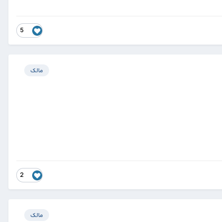
5
مالک
2
مالک