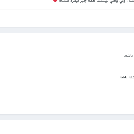
، ولي وقتي نيستند همه چيز بيمزه است!!
باشه،
ته باشه،