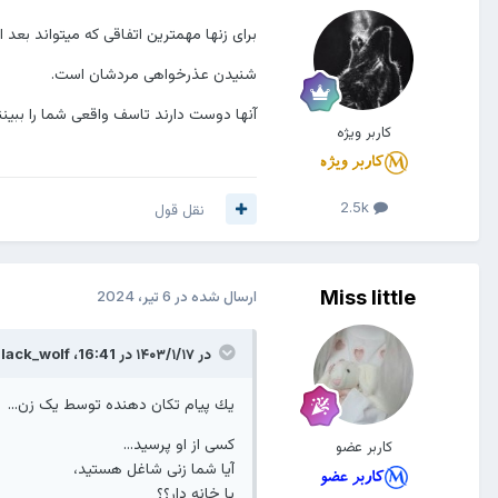
برای زنها مهمترین اتفاقی که میتواند بعد 
شنیدن عذرخواهی مردشان است.
آنها دوست دارند تاسف واقعی شما را ببینن
کاربر ویژه
2.5k
نقل قول
Miss little
ارسال شده در
6 تیر، 2024
در ۱۴۰۳/۱/۱۷ در 16:41،
lack_wolf
يك پیام تكان دهنده توسط یک زن...
کسی از او پرسيد...
کاربر عضو
آیا شما زنی شاغل هستيد،
یا خانه دار؟؟