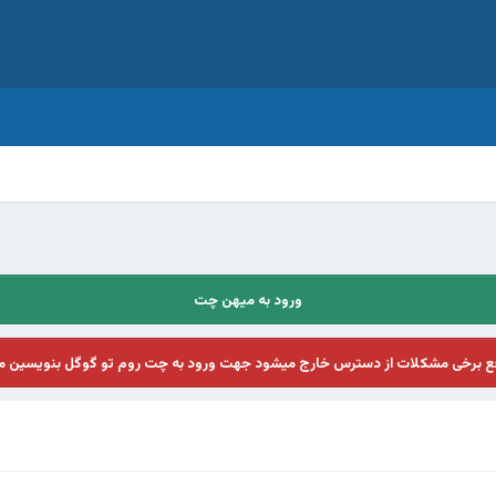
ورود به میهن چت
فع برخی مشکلات از دسترس خارج میشود جهت ورود به چت روم تو گوگل بنویسین م