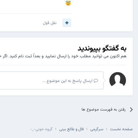
🅾
مهربان
🅾
بخشنده
نقل قول
به گفتگو بپیوندید
هم اکنون می توانید مطلب خود را ارسال نمایید و بعداً ثبت نام کنید. اگر 
ارسال پاسخ به این موضوع ...
رفتن به فهرست موضوع ها
صفحه نخست
سرگرمی
فال و طالع بینی
گروه خونی-_-