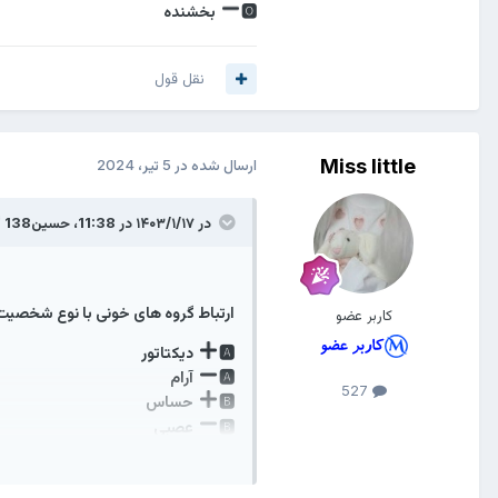
🅾
بخشنده
نقل قول
Miss little
ارسال شده در
5 تیر، 2024
در ۱۴۰۳/۱/۱۷ در 11:38،
حسین138
گ
ارتباط گروه های خونی با نوع شخصیت
کاربر عضو
🅰
دیکتاتور
🅰
آرام
527
🅱
حساس
🅱
عصبی
جذاب
خودخواه