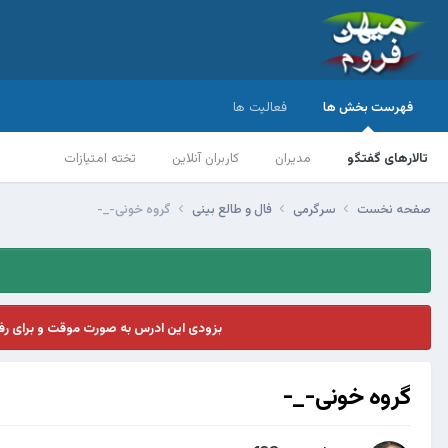
فهرست بخش ها
فعالیت ها
تالارهای گفتگو
مدیران
کاربران آنلاین
تخته امتیازات
صفحه نخست
سرگرمی
فال و طالع بینی
گروه خونی-_-
بزودی این ادرس به صورت موقت و برای ر
گروه خونی-_-