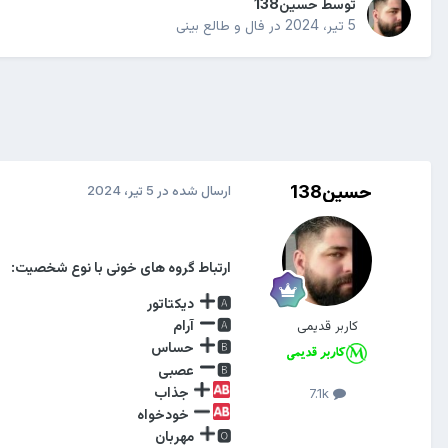
توسط
حسین138
5 تیر، 2024
در
فال و طالع بینی
حسین138
ارسال شده در
5 تیر، 2024
ارتباط گروه های خونی با نوع شخصیت:
🅰
دیکتاتور
🅰
آرام
کاربر قدیمی
🅱
حساس
🅱
عصبی
جذاب
7.1k
خودخواه
🅾
مهربان