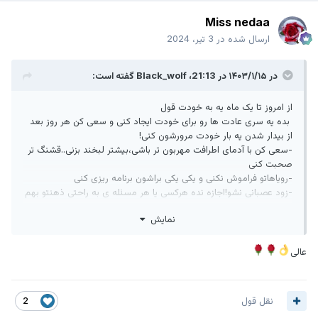
Miss nedaa
ارسال شده در
3 تیر، 2024
در ۱۴۰۳/۱/۱۵ در 21:13،
Black_wolf
گفته است:
از امروز تا یک ماه یه به خودت قول
بده یه سری عادت ها رو برای خودت ایجاد کنی و سعی کن هر روز بعد
از بیدار شدن یه بار خودت مرورشون کنی!
-سعی کن با آدمای اطرافت مهربون تر باشی،بیشتر لبخند بزنی..قشنگ تر
صحبت کنی
-رویاهاتو فراموش نکنی و یکی یکی براشون برنامه ریزی کنی
-زود عصبانی نشو!اجازه نده هرکسی یا هر مسئله ی به راحتی ذهنتو بهم
بریزه!
نمایش
-به خودت اعتماد کن،باور کن که لیاقتشو داری و نمیخوای یه آدم
معمولی باشی!
-به خودت،ظاهرت،محیط اطرافت نظم بده،اهمیت بده؛تا ذهنت هم آروم
عالی
بشه..
-خوشحال باش و تو حال زندگی کن،بین تو و رسیدن به آرزوهات دیواری
هست به نام اعتماد به خدا پس امیدوار باش!
نقل قول
2