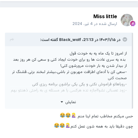
Miss little
ارسال شده در
4 تیر، 2024
در ۱۴۰۳/۱/۱۵ در 21:13،
Black_wolf
گفته است:
از امروز تا یک ماه یه به خودت قول
بده یه سری عادت ها رو برای خودت ایجاد کنی و سعی کن هر روز بعد
از بیدار شدن یه بار خودت مرورشون کنی!
-سعی کن با آدمای اطرافت مهربون تر باشی،بیشتر لبخند بزنی..قشنگ تر
صحبت کنی
-رویاهاتو فراموش نکنی و یکی یکی براشون برنامه ریزی کنی
-زود عصبانی نشو!اجازه نده هرکسی یا هر مسئله ی به راحتی ذهنتو بهم
بریزه!
نمایش
-به خودت اعتماد کن،باور کن که لیاقتشو داری و نمیخوای یه آدم
معمولی باشی!
-به خودت،ظاهرت،محیط اطرافت نظم بده،اهمیت بده؛تا ذهنت هم آروم
حس میکنم مخاطب تمام اینا منم
بشه..
چون دقیقا باید به همه شون عمل کنم
-خوشحال باش و تو حال زندگی کن،بین تو و رسیدن به آرزوهات دیواری
هست به نام اعتماد به خدا پس امیدوار باش!