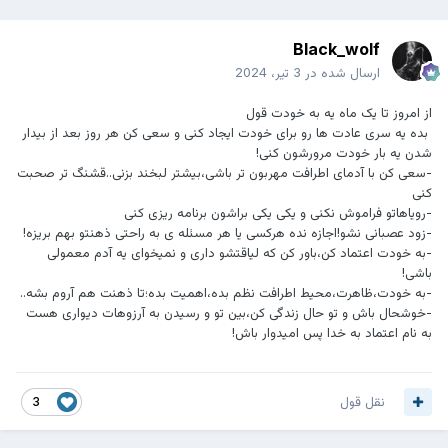
Black_wolf
ارسال شده در
3 تیر، 2024
از امروز تا یک ماه یه به خودت قول
بده یه سری عادت ها رو برای خودت ایجاد کنی و سعی کن هر روز بعد از بیدار
شدن یه بار خودت مرورشون کنی!
-سعی کن با آدمای اطرافت مهربون تر باشی،بیشتر لبخند بزنی..قشنگ تر صحبت
کنی
-رویاهاتو فراموش نکنی و یکی یکی براشون برنامه ریزی کنی
-زود عصبانی نشو!اجازه نده هرکسی یا هر مسئله ی به راحتی ذهنتو بهم بریزه!
-به خودت اعتماد کن،باور کن که لیاقتشو داری و نمیخوای یه آدم معمولی
باشی!
-به خودت،ظاهرت،محیط اطرافت نظم بده،اهمیت بده؛تا ذهنت هم آروم بشه..
-خوشحال باش و تو حال زندگی کن،بین تو و رسیدن به آرزوهات دیواری هست
به نام اعتماد به خدا پس امیدوار باش!
نقل قول
3