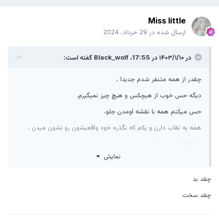
Miss little
ارسال شده در
29 خرداد، 2024
در ۱۴۰۳/۱/۱۰ در 17:55،
Black_wolf
گفته است:
چقدر از همه متنفر شدم جدیدا ،
دیگه حس خوب از هیچکس و هیچ چیز نمیگیرم.
حس میکنم همه با نقشه اومدن جلو،
همه یه نقاب دارن و یکم که بگذره خود واقعیشون رو نشون میدن ،
به همه چیز بدبینم ،
نمایش
دلم میخواد همه آدمارو بلاک کنم و هیچ ارتباطی با هیچکس نگیرم.
شاید بگین دیوونه یا مودی ،
چقد بد
اما همین آدما منو اینجوری کردن آره همشون
چقد سخت