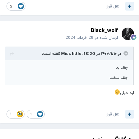
نقل قول
2
Black_wolf
ارسال شده در
29 خرداد، 2024
در ۱۴۰۳/۱/۱۰ در 18:20،
Miss little
گفته است:
چقد بد
چقد سخت
اره خیلی
نقل قول
1
1