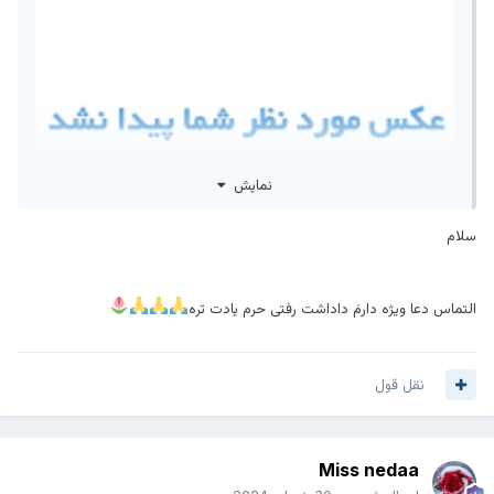
نمایش
سلام
التماس دعا ویژه دارمَ داداشت رفتی حرم یادت تره
امشب شب احیاست
یک دانه ز تسبیح نماز سحرت را
نقل قول
یک‌بار به نام من محتاج بینداز
شاید که همان دانه تسبیح دعایت
یکباره بیفتد به دریای اجابت
...
Miss nedaa