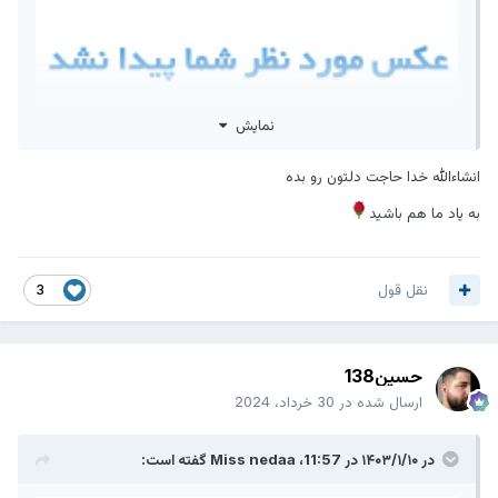
نمایش
انشاءالله خدا حاجت دلتون رو بده
به یاد ما هم باشید
امشب شب احیاست
نقل قول
3
یک دانه ز تسبیح نماز سحرت را
یک‌بار به نام من محتاج بینداز
حسین138
شاید که همان دانه تسبیح دعایت
ارسال شده در
30 خرداد، 2024
یکباره بیفتد به دریای اجابت
...
در ۱۴۰۳/۱/۱۰ در 11:57،
Miss nedaa
گفته است: