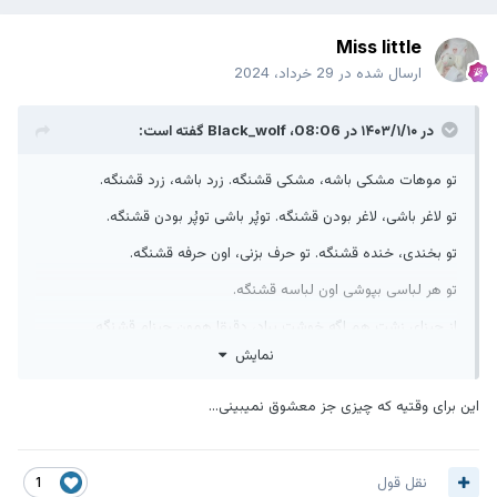
Miss little
ارسال شده در
29 خرداد، 2024
در ۱۴۰۳/۱/۱۰ در 08:06،
Black_wolf
گفته است:
تو موهات مشکی باشه، مشکی قشنگه. زرد باشه، زرد قشنگه.
تو لاغر باشی، لاغر بودن قشنگه. توپُر باشی توپُر بودن قشنگه.
تو بخندی، خنده قشنگه. تو حرف بزنی، اون حرفه قشنگه.
تو هر لباسی بپوشی اون لباسه قشنگه.
از چیزای زشت هم اگه خوشت بیاد، دقیقا همون چیزام قشنگه.
نمایش
میبینی؟
همه چیز وقتی مربوط به تو باشه قشنگه.
این برای وقتیه که چیزی جز معشوق نمیبینی...
به قول سهراب سپهری: “پیله‌ات را بگشا، تو به اندازه‌ی پروانه شدن
زیبایی
نقل قول
1