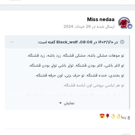
Miss nedaa
ارسال شده در
29 خرداد، 2024
در ۱۴۰۳/۱/۱۰ در 08:06،
Black_wolf
گفته است:
تو موهات مشکی باشه، مشکی قشنگه. زرد باشه، زرد قشنگه.
تو لاغر باشی، لاغر بودن قشنگه. توپُر باشی توپُر بودن قشنگه.
تو بخندی، خنده قشنگه. تو حرف بزنی، اون حرفه قشنگه.
تو هر لباسی بپوشی اون لباسه قشنگه.
از چیزای زشت هم اگه خوشت بیاد، دقیقا همون چیزام قشنگه.
نمایش
میبینی؟
همه چیز وقتی مربوط به تو باشه قشنگه.
چ زیبا
به قول سهراب سپهری: “پیله‌ات را بگشا، تو به اندازه‌ی پروانه شدن
زیبایی