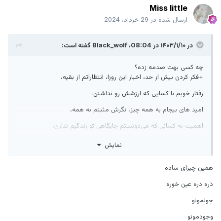
Miss little
ارسال شده در
29 خرداد، 2024
در ۱۴۰۳/۱/۱۰ در 08:04،
Black_wolf
گفته است:
چه کسی بهت صدمه زده؟
‌+فکر کردن بیش از حد، اخبار این روزا، انتظاراتم از بقیه،
رفتار خوبم با کسایی که ارزشش رو نداشتن،
امید های بیجام به همه چیز، نگرش مثبتم به همه،
اهمیت به کسانی که می‌دونستم جایگاهی تو زندگیم ندارن،
گوشیم، درسام و کنکور به همراه آموزش مجازی و حضوری،
نمایش
ترس هام برای از دست دادن آدم های زندگیم و استرس برای ساده و بی
همین چیزای ساده
اهمیت ترین چیزها
ذره ذره عین خوره
جونمونو
وجودمونو