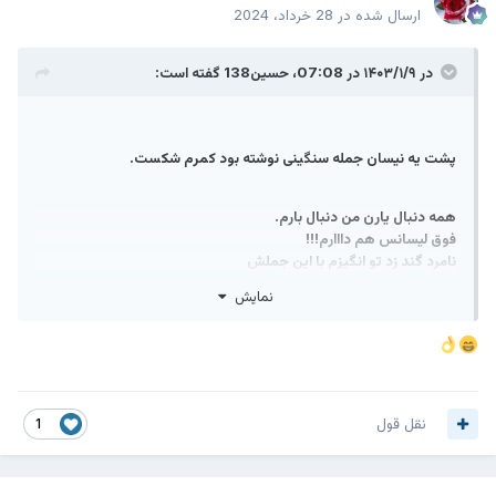
ارسال شده در
28 خرداد، 2024
در ۱۴۰۳/۱/۹ در 07:08،
حسین138
گفته است:
پشت یه نیسان جمله سنگینی نوشته بود کمرم شکست.
همه دنبال یارن من دنبال بارم.
فوق لیسانس هم دااارم!!!
نامرد گند زد تو انگیزم با این جملش
میخواستم امتحان ارشد بدما
نمایش
نقل قول
1