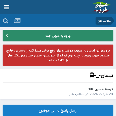
مطالب طنز
ورود به میهن چت
بزودی این ادرس به صورت موقت و برای رفع برخی مشکلات از دسترس خارج
میشود جهت ورود به چت روم تو گوگل بنویسین میهن چت روی لینک های
اول کلیک نمایید
نیسان-_-🚍
توسط
حسین138
28 خرداد، 2024
در
مطالب طنز
ارسال پاسخ به این موضوع