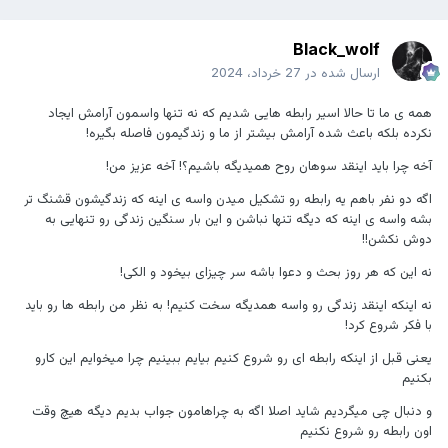
Black_wolf
ارسال شده در
27 خرداد، 2024
همه ی ما تا حالا اسیر رابطه هایی شدیم که نه تنها واسمون آرامش ایجاد
نکرده بلکه باعث شده آرامش بیشتر از ما و زندگیمون فاصله بگیره!
آخه چرا باید اینقد سوهان روح همیدیگه باشیم؟! آخه عزیز من!
اگه دو نفر باهم یه رابطه رو تشکیل میدن واسه ی اینه که زندگیشون قشنگ تر
بشه واسه ی اینه که دیگه تنها نباشن و این بار سنگین زندگی رو تنهایی به
دوش نکشن!!
نه این که هر روز بحث و دعوا باشه سر چیزای بیخود و الکی!
نه اینکه اینقد زندگی رو واسه همدیگه سخت کنیم! به نظر من رابطه ها رو باید
با فکر شروع کرد!
یعنی قبل از اینکه رابطه ای رو شروع کنیم بیایم ببینیم چرا میخوایم این کارو
بکنیم
و دنبال چی میگردیم شاید اصلا اگه به چراهامون جواب بدیم دیگه هیچ وقت
اون رابطه رو شروع نکنیم