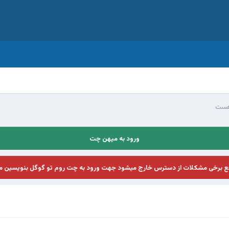
 هست
ورود به میهن چت
فع برخی مشکلات از دسترس خارج میشود جهت ورود به چت روم تو گوگل بنویسین م