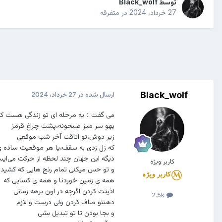
توسط
Black_wolf
27 خرداد، 2024
در
متفرقه
Black_wolf
ارسال شده در
27 خرداد، 2024
می گفت：یه مرحله ای تو زندگی هست که
یهو سر میز صبحونه،پشت چراغ قرمز
زیر دوش،تو اتاقت آخر شب موقعی
که زل زدی به سقف،یا هر موقعیت ساده 
دیگه این جهان چند لحظه از حرکت می‌ایس
کاربر ویژه
و تو حس میکنی تمام رنج هایی که کشید
همه ی زمین خوردنا و همه ی کسایی که
اذیتت کردن اگرچه در اون برهه زمانی
2.5k
دهنتو صاف کردن ولی درست و لازم
و بجا بودن تا تو تبدیل بشی