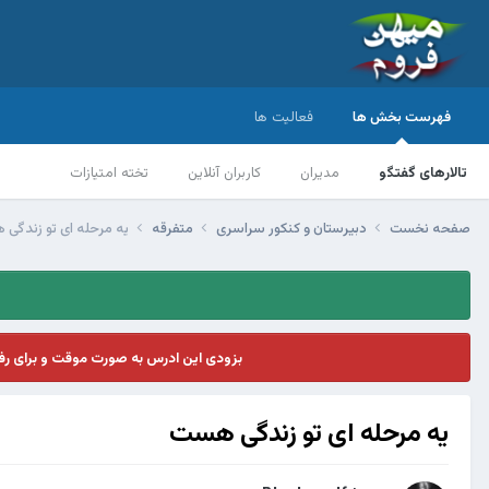
فهرست بخش ها
فعالیت ها
تالارهای گفتگو
مدیران
کاربران آنلاین
تخته امتیازات
صفحه نخست
دبیرستان و کنکور سراسری
متفرقه
یه مرحله ای تو زندگی
بزودی این ادرس به صورت موقت و برای ر
یه مرحله ای تو زندگی هست