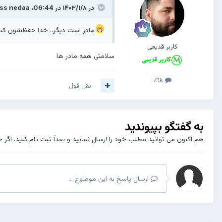
در ۱۴۰۳/۱/۸ در 06:44،
ss nedaa
مادر است دیگر.. خدا حفظشون کنه
کاربر قدیمی
سلامتی همه مادر ها
7.1k
نقل قول
به گفتگو بپیوندید
هم اکنون می توانید مطلب خود را ارسال نمایید و بعداً ثبت نام کنید. اگر 
ارسال پاسخ به این موضوع ...