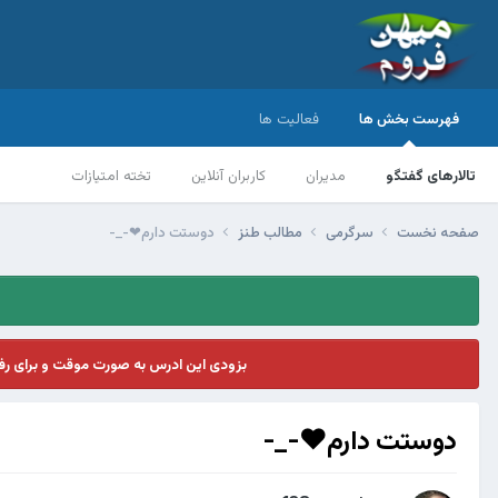
فهرست بخش ها
فعالیت ها
تالارهای گفتگو
مدیران
کاربران آنلاین
تخته امتیازات
صفحه نخست
سرگرمی
مطالب طنز
دوستت دارم❤-_-
بزودی این ادرس به صورت موقت و برای ر
دوستت دارم❤-_-