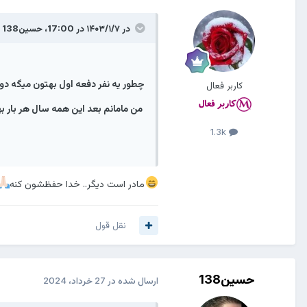
در ۱۴۰۳/۱/۷ در 17:00،
حسین138
گ
چطور یه نفر دفعه اول بهتون میگه دو
کاربر فعال
من مامانم بعد این همه سال هر بار به
1.3k
مادر است دیگر.. خدا حفظشون کنه
نقل قول
حسین138
ارسال شده در
27 خرداد، 2024