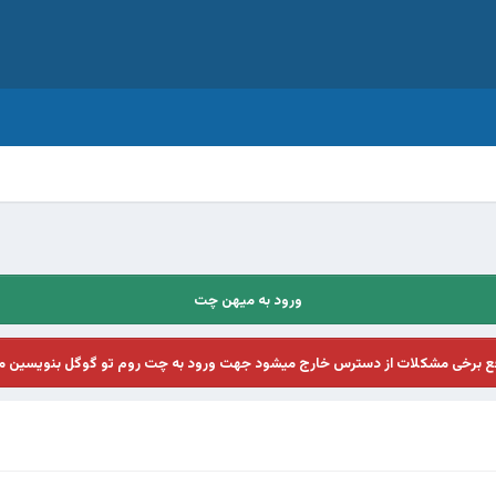
ورود به میهن چت
فع برخی مشکلات از دسترس خارج میشود جهت ورود به چت روم تو گوگل بنویسین م