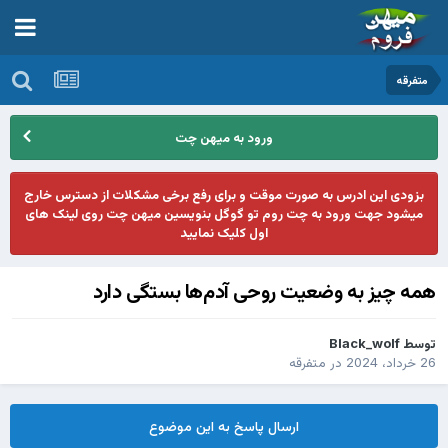
متفرقه
ورود به میهن چت
بزودی این ادرس به صورت موقت و برای رفع برخی مشکلات از دسترس خارج
میشود جهت ورود به چت روم تو گوگل بنویسین میهن چت روی لینک های
اول کلیک نمایید
همه چیز به وضعیت روحی آدم‌ها بستگی دارد
توسط
Black_wolf
26 خرداد، 2024
در
متفرقه
ارسال پاسخ به این موضوع