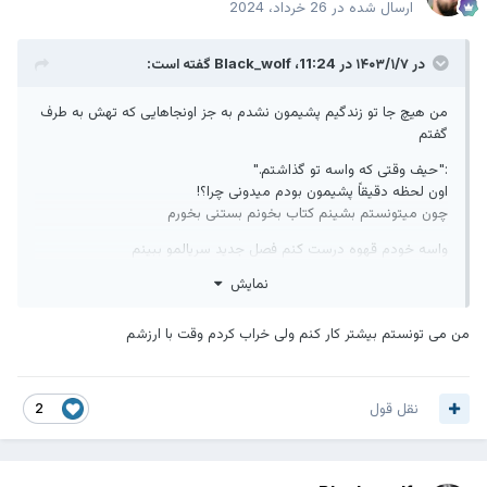
ارسال شده در
26 خرداد، 2024
در ۱۴۰۳/۱/۷ در 11:24،
Black_wolf
گفته است:
من هیچ جا تو زندگیم پشیمون نشدم به جز اونجاهایی که تهش به طرف
گفتم
:"حیف وقتی که واسه تو گذاشتم."
اون لحظه دقیقاً پشیمون بودم میدونی چرا؟!
چون میتونستم بشینم کتاب بخونم بستنی بخورم
واسه خودم قهوه درست کنم فصل جدید سریالمو ببینم
نمایش
ولی وقتمو دو دستی دادم به طرف گفتم بیا عزیزم مال تو،
خرابش کن
من می تونستم بیشتر کار کنم ولی خراب کردم وقت با ارزشم
نقل قول
2